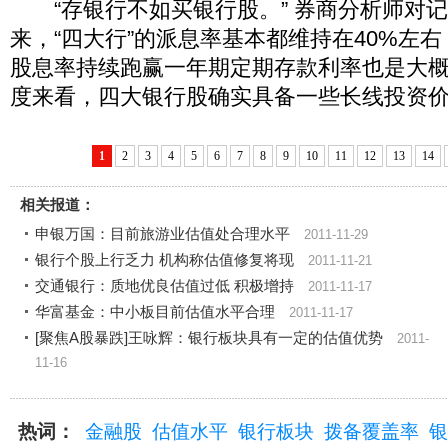
“存银行不如买银行股。” 券商分析师对
来，“四大行”的派息率基本都维持在40%左
股息率持续跑赢一年期定期存款利率也是大
度来看，四大银行股确实具备一些长线投资
1
2
3
4
5
6
7
8
9
10
11
12
13
14
相关报道：
申银万国：目前旅游业估值处合理水平
2011-11-29
银行个股上行乏力 机构称估值修复将现
2011-11-21
交通银行：质地优良估值过低 积极增持
2011-11-17
华富基金：中小板目前估值水平合理
2011-11-17
[聚焦A股暴跌]王咏辉：银行板块具有一定的估值优势
2011-
11-16
热词：
金融股
估值水平
银行板块
拨备覆盖率
银