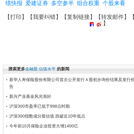
绩快报
爱建证券
多空参半
组合权重
个股来看
【
打印
】【
我要纠错
】【
复制链接
】【
转发邮件
】
】
搜索更多
金融股
估值水平
的新闻
新华人寿保险股份有限公司首次公开发行Ａ股初步询价结果及发行
告
新兴产业基金风光渐好
沪深300市盈率已低于998点时期
沪深300指数成分股估值 跌破近10年低点
今年前10月保险企业投资大增1400亿