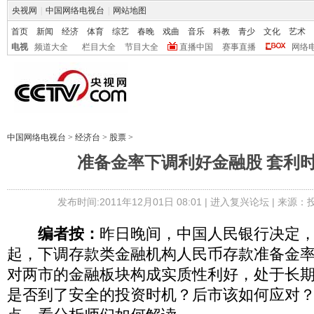
央视网
|
中国网络电视台
|
网站地图
首页
新闻
经济
体育
综艺
春晚
戏曲
音乐
科教
青少
文化
艺术
电视
频道大全
栏目大全
节目大全
直播中国
赛事直播
网络
中国网络电视台
>
经济台
>
股票
>
准备金率下调利好金融股 套利
发布时间:2011年12月01日 08:01 |
进入复兴论坛
| 来源：
编者按：
昨日晚间，中国人民银行决定，从
起，下调存款类金融机构人民币存款准备金率0
对两市的金融板块构成实质性利好，处于长
是否到了安全的投资时机？后市该如何应对