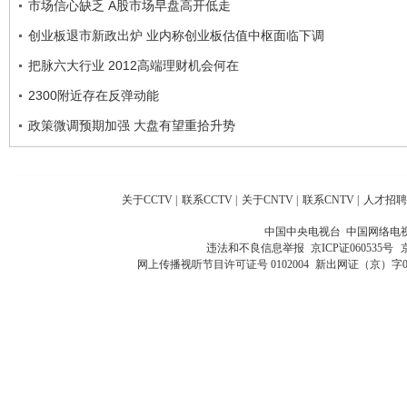
市场信心缺乏 A股市场早盘高开低走
创业板退市新政出炉 业内称创业板估值中枢面临下调
把脉六大行业 2012高端理财机会何在
2300附近存在反弹动能
政策微调预期加强 大盘有望重拾升势
关于CCTV
|
联系CCTV
|
关于CNTV
|
联系CNTV
|
人才招聘
中国中央电视台 中国网络电
违法和不良信息举报
京ICP证060535号
网上传播视听节目许可证号 0102004
新出网证（京）字0