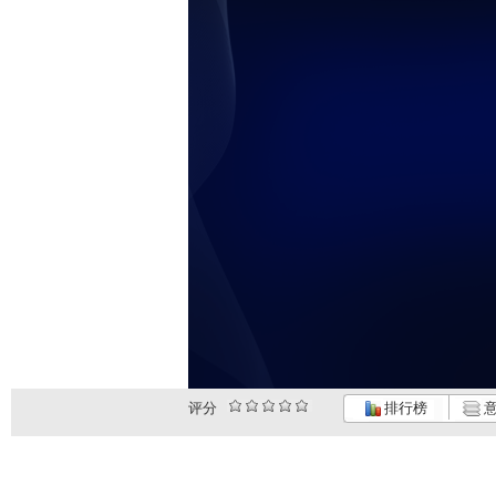
未
评分
排行榜
意