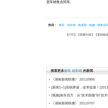
货车销售合同等。
热词：
南车
动车组
铁道部
检修
销售合
【
打印
】【
我要纠错
】【
复制链
搜索更多
南车
动车组
的新闻
《湖南新闻联播》 20110906
[新闻1+1]高铁降速，改革提速！(20110
[视频]南车四方：从“技术跟随”到“技术
《湖南新闻联播》 20110707