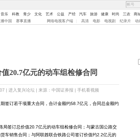
音乐
科教
青少
文化
艺术
公益
产经
汽车
旅游
健康
时尚
三农
商
直播中国
赛事直播
网络电视客户端
|
高清
电影
电视剧
纪录片
动
值20.7亿元的动车组检修合同
7 |
进入复兴论坛
| 来源：中国证券报 |
手机看视频
期签订若干项重大合同，合计金额约58.7亿元，合同总金额约
签订总价值20.7亿元的动车组检修合同；与蒙古国公路交
的货车销售合同；与阿联酋联合铁路公司签订价值约2.2亿元的