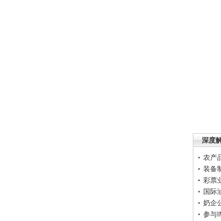
深度
农产
装备
彩票
国际
奶企
参与