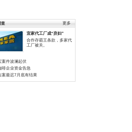
调查
更多
宜家代工厂成“弃妇”
合作存霸王条款，多家代
工厂被关。
宝案件波澜起伏
咖啡企业资金告急
吉案最迟7月底有结果