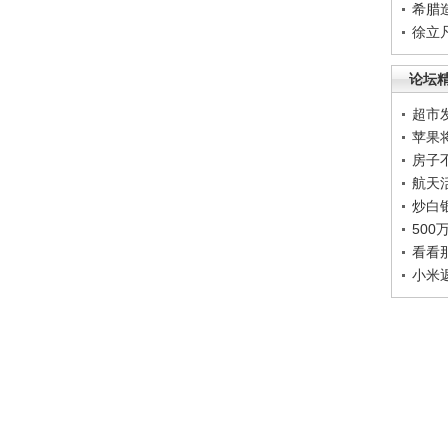
希腊
徐立
论坛
超市
苹果
房子
航天
炒白
50
看看
小米