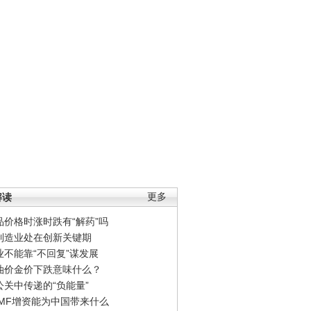
解读
更多
品价格时涨时跌有“解药”吗
制造业处在创新关键期
业不能靠“不回复”谋发展
油价金价下跌意味什么？
公关中传递的“负能量”
IMF增资能为中国带来什么