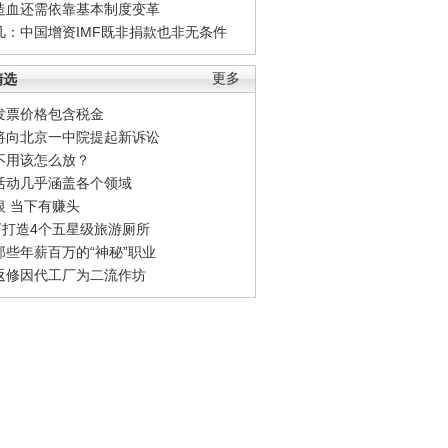
造血还需依靠基本制度变革
凡：中国增资IMF既非捐款也非无条件
精选
更多
发票价格包含税金
将向北京一中院提起新诉讼
不用该怎么放？
活动几乎涵盖各个领域
银 当下有赚头
0万打造4个五星级旅游厕所
那些年薪百万的“神秘”职业
返修因代工厂为二流作坊