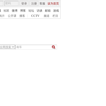
登录
注册
客服
设为首页
城
社区
微博
博客
论坛
访谈
邮箱
游戏
画片
公开课
播客
|
CCTV
频道
栏目