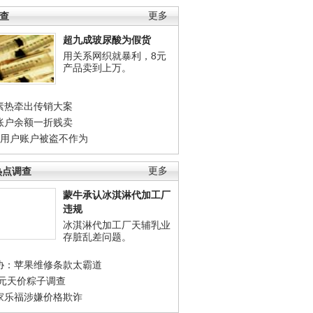
调查
更多
超九成玻尿酸为假货
用关系网织就暴利，8元
产品卖到上万。
素热牵出传销大案
账户余额一折贱卖
店用户账户被盗不作为
热点调查
更多
蒙牛承认冰淇淋代加工厂
违规
冰淇淋代加工厂天辅乳业
存脏乱差问题。
协：苹果维修条款太霸道
0元天价粽子调查
家乐福涉嫌价格欺诈