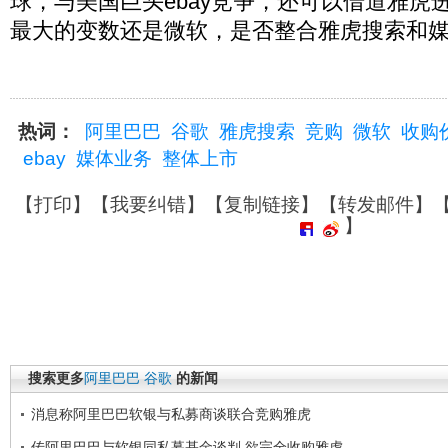
球，与美国巨头ebay竞争，还可以借道雅虎
最大的变数还是微软，是否整合雅虎搜索和媒
热词：
阿里巴巴
谷歌
雅虎搜索
竞购
微软
收购
ebay
媒体业务
整体上市
【
打印
】【
我要纠错
】【
复制链接
】【
转发邮件
】
】
搜索更多
阿里巴巴
谷歌
的新闻
消息称阿里巴巴软银与私募商谈联合竞购雅虎
传阿里巴巴与软银同私募基金谈判 欲完全收购雅虎