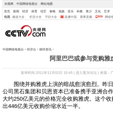
央视网
|
中国网络电视台
|
网站地图
首页
新闻
经济
体育
综艺
春晚
戏曲
音乐
科教
青少
文化
艺术
电视
频道大全
栏目大全
节目大全
直播中国
赛事直播
网络
中国网络电视台
>
经济台
>
财经资讯
>
阿里巴巴或参与竞购雅
发布时间:2011年12月02日 10:45 |
进入复兴论坛
| 来源：
围绕并购雅虎上演的暗战愈演愈烈。昨日
公司黑石集团和贝恩资本已准备携手亚洲合
大约250亿美元的价格完全收购雅虎。这个收
出446亿美元收购价缩水近一半。