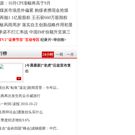
源：10月CPI涨幅将高于9月
煤炭市场意外偏紧 购煤者携现金抢煤
再抛1.1亿股股权 王石获660万股期权
板风雨周岁 落实自主创新战略作用初显
0承诺不打汇率战 中国IMF份额升至第三
TV2"证券节目"互动专区
纪录片<华尔街>
行榜
24小时
一周
一月
[今晨最新]“老虎”伍兹宣布复
出
强台风“鲇鱼”逼近]新闻背景：今年以...
雅典再次发生民众示威游行
一时间.读报 2010-10-22
[首席辩论会]通胀抬头买什么
季度经济增长9.6%
直击“金砖四国”峰会]成钢观察：中巴...