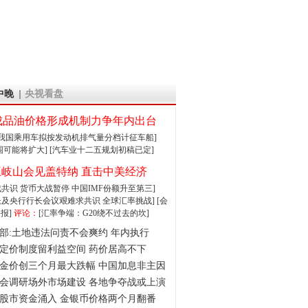
中晚
央视看盘
成品油价格形成机制力争年内出台
:我国乘用车拟按发动机排气量分档计征车船]
围可能将扩大]
[汽车业十二五规划初稿已定]
王岐山会见盖特纳 直击中美经济
达成共识 货币大战暂停
中国IMF份额升至第三]
财长及央行行长会议艰难求共识
全球汇率挑战]
[会
报]
评论：
[汇率争端：G20绕不过去的坎]
部:土地违法问责不会爽约 年内执行
定价制度留利益空间 药价居高不下
金价创三个月最大跌幅 中国加息非主因
会调研场外市场建设 各地争夺战或上演
股市资金涌入 金银币价格两个月翻番