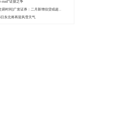
 e-mail”证据之争
[交易时间]广发证券：二月新增信贷或超...
16日东北将再迎风雪天气