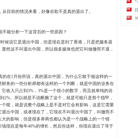
8
“
9
从目前的情况来看，好像谷歌不是真的退出了。
10
能不能分析一下这背后的一些原因？
时候说它是退出中国，但是现在是到了香港，只是把服务器
，显然这不叫退出中国，所以很多媒体也把它叫做撤而不退，
的在1月份所说，真的退出中国，为什么它敢于做这样的一
些财务的一些分析师都有这样的一个判断，就是中国的业务在
它收入只占到3%，3%是一个很小的数字，而且就单纯的谷
1%到2%。所以就是不说断腕了这个，就是可能只是剪个指甲，
一个呢，就是说整个战略上是不是对它会有影响，这是它需要
它退出中国，或者现在了，它现在不叫退出中国了，叫撤而不
太大的影响，但是很多券商也都认为是一个战略上的一个错
场现在是每年40%的增长，然后你这样，你现在退出了等于