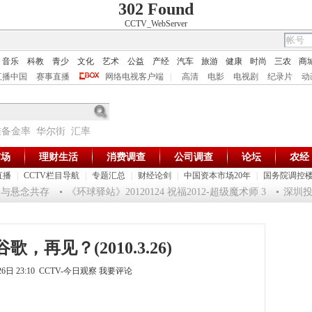
302 Found
CCTV_WebServer
音乐
科教
青少
文化
艺术
公益
产经
汽车
旅游
健康
时尚
三农
商
直播中国
赛事直播
网络电视客户端
|
高清
电影
电视剧
纪录片
动
准备金率
华尔街
汇率
市场
理财生活
消费调查
公司调查
论坛
农经
直播
|
CCTV栏目导航
|
专题汇总
|
财经论剑
|
中国资本市场20年
|
国务院调控
悬念共存
《环球驿站》20120124 祝福2012-超级魔术师 3
深圳投资者
歌，再见？(2010.3.26)
26日 23:10 CCTV-今日观察
我要评论