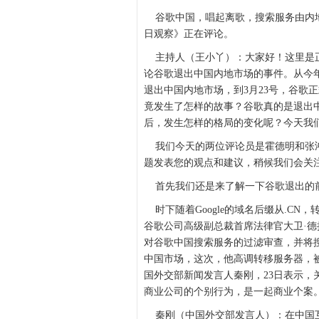
谷歌中国，唱起离歌，搜索服务由内地
日观察》正在评论。
主持人（王小丫）：大家好！这里是正
论谷歌退出中国内地市场的事件。从今年
退出中国内地市场，到3月23号，谷歌
竟发生了怎样的故事？谷歌真的是退出
后，发生怎样的格局的变化呢？今天我
我们今天的两位评论员是霍德明和张鸿
题发表您的观点和建议，稍候我们会关
首先我们还是来了解一下谷歌退出的
时下随着Google的域名后缀从.CN，
谷歌公司高级副总裁首席法律官大卫·
对谷歌中国搜索服务的过滤审查，并将
中国市场，这次，他高调转移服务器，
国外交部新闻发言人秦刚，23日表示
商业公司的个别行为，是一起商业个案
秦刚（中国外交部发言人）：在中国互