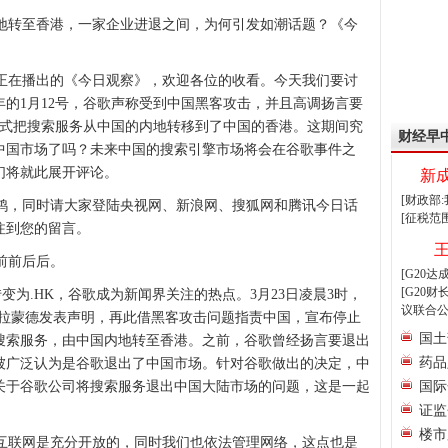
转至香港，一家企业进退之间，为何引发如潮话题？《今
在播出的《今日观察》，欢迎各位的收看。今天我们要讨
的1月12号，谷歌声称受到中国黑客攻击，并且高调扬言要
正式把搜索服务从中国的内地转移到了中国的香港。这期间究
财经早
中国市场了吗？未来中国的搜索引擎市场将会在谷歌事件之
们将就此展开评论。
新
[财政部
，同时请大家登陆央视网、新浪网、搜狐网和腾讯今日话
[征税范
注到您的留言。
前前后后。
[G20
[G20
转变为.HK，谷歌成为新闻界关注的热点。3月23日凌晨3时，
议联合公
德拉蒙德发表声明，再此借黑客攻击问题指责中国，宣布停止
国土
搜索服务，由中国内地转至香港。之前，谷歌曾经扬言要退出
药品
被广泛认为是谷歌退出了中国市场。针对谷歌做出的决定，中
，关于谷歌公司将搜索服务退出中国大陆市场的问题，这是一起
国际
。
证监
楼市
联网是充分开放的，同时我们也依法管理网络，这点也是