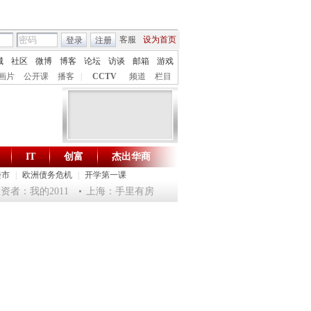
客服
设为首页
登录
注册
城
社区
微博
博客
论坛
访谈
邮箱
游戏
画片
公开课
播客
|
CCTV
频道
栏目
IT
创富
杰出华商
财智生活 一键通达
楼市
|
欧洲债务危机
|
开学第一课
：我的2011
上海：手里有房心中慌 房产投资已然降火
两个“上海