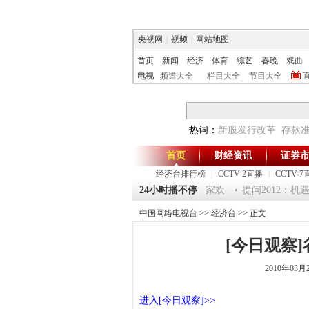
央视网
|
视频
|
网站地图
首页
新闻
经济
体育
综艺
春晚
戏曲
电视
频道大全
栏目大全
节目大全
热词：
新股发行改革
存款
首页
财经资讯
证券
经济台排行榜
|
CCTV-2直播
|
CCTV-7
张》 20120124 淘乐龙年味道——鱼跃迎龙合家欢
24小时播不停
提问2012：机遇与
中国网络电视台
>>
经济台
>> 正文
[今日观察]谷
2010年03月
进入[今日观察]>>