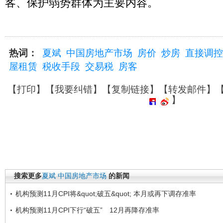
客、保护弱势群体为主要内容。
热词：
夏斌
中国房地产市场
房价
炒房
直接调控
屋租赁
税收手段
交易税
房客
【
打印
】【
我要纠错
】【
复制链接
】【
转发邮件
】
】
搜索更多
夏斌
中国房地产市场
的新闻
机构预测11月CPI将&quot;破五&quot; 本月或再下调存准率
机构预测11月CPI下行“破五” 12月再降存准率