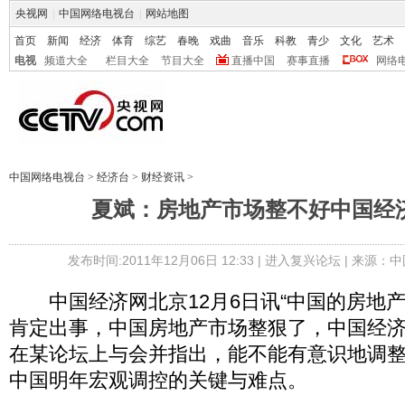
央视网
|
中国网络电视台
|
网站地图
首页
新闻
经济
体育
综艺
春晚
戏曲
音乐
科教
青少
文化
艺术
电视
频道大全
栏目大全
节目大全
直播中国
赛事直播
网络
中国网络电视台
>
经济台
>
财经资讯
>
夏斌：房地产市场整不好中国经
发布时间:2011年12月06日 12:33 |
进入复兴论坛
| 来源：中
中国经济网北京12月6日讯“中国的房地
肯定出事，中国房地产市场整狠了，中国经济
在某论坛上与会并指出，能不能有意识地调
中国明年宏观调控的关键与难点。