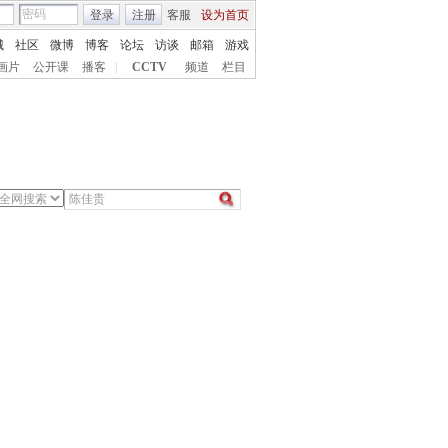
登录
注册
客服
设为首页
城
社区
微博
博客
论坛
访谈
邮箱
游戏
画片
公开课
播客
|
CCTV
频道
栏目