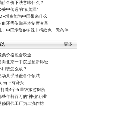
油价金价下跌意味什么？
公关中传递的“负能量”
IMF增资能为中国带来什么
造血还需依靠基本制度变革
凡：中国增资IMF既非捐款也非无条件
精选
更多
发票价格包含税金
将向北京一中院提起新诉讼
不用该怎么放？
活动几乎涵盖各个领域
银 当下有赚头
0万打造4个五星级旅游厕所
那些年薪百万的“神秘”职业
返修因代工厂为二流作坊