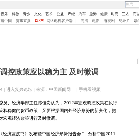
音乐
科教
青少
文化
艺术
公益
产经
汽车
旅游
健康
时尚
三农
商
直播中国
赛事直播
网络电视客户端
|
高清
电影
电视剧
纪录片
动
调控政策应以稳为主 及时微调
4 |
进入复兴论坛
| 来源：中国新闻网 |
手机看视频
委员、经济学部主任陈佳贵认为，2012年宏观调控政策在执行
策和稳健的货币政策，又要根据国内外经济形势的新变化，把
对宏观经济政策进行及时微调。
《经济蓝皮书》发布暨中国经济形势报告会 ”，分析中国2011