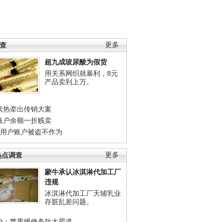
调查
更多
超九成玻尿酸为假货
用关系网织就暴利，8元
产品卖到上万。
素热牵出传销大案
账户余额一折贱卖
店用户账户被盗不作为
热点调查
更多
蒙牛承认冰淇淋代加工厂
违规
冰淇淋代加工厂天辅乳业
存脏乱差问题。
协：苹果维修条款太霸道