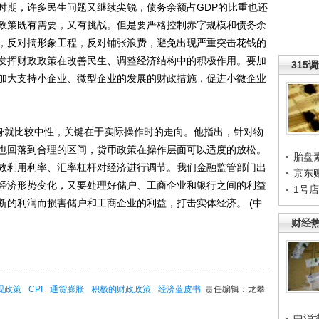
时期，许多民生问题又继续尖锐，债务余额占GDP的比重也还
政策既有需要，又有挑战。但是要严格控制赤字规模和债务余
，反对搞形象工程，反对铺张浪费，避免出现严重突击花钱的
发挥财政政策在改善民生、调整经济结构中的积极作用。要加
315
加大支持小企业、微型企业的发展的财政措施，促进小微企业
身就比较中性，关键在于实际操作时的走向。他指出，针对物
也回落到合理的区间，货币政策在操作层面可以适度的放松。
胎盘
效利用利率、汇率杠杆对经济进行调节。我们金融监管部门出
京东
经济形势变化，又要处理好储户、工商企业和银行之间的利益
1号
断的利润而损害储户和工商企业的利益，打击实体经济。 (中
财经
观政策
CPI
通货膨胀
积极的财政政策
经济蓝皮书
责任编辑：龙攀
中消