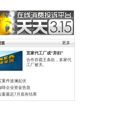
调查
更多
宜家代工厂成“弃妇”
合作存霸王条款，多家代
工厂被关。
宝案件波澜起伏
咖啡企业资金告急
吉案最迟7月底有结果