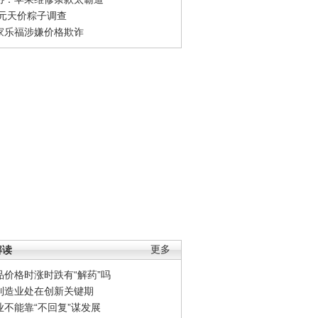
0元天价粽子调查
家乐福涉嫌价格欺诈
解读
更多
品价格时涨时跌有“解药”吗
制造业处在创新关键期
业不能靠“不回复”谋发展