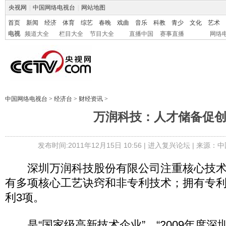
央视网
|
中国网络电视台
|
网站地图
首页
新闻
经济
体育
综艺
春晚
戏曲
音乐
科教
青少
文化
艺术
电视
频道大全
栏目大全
节目大全
直播中国
赛事直播
网络
中国网络电视台
>
经济台
>
财经资讯
>
万润科技：人才储备促
发布时间:2011年12月15日 10:56 |
进入复兴论坛
| 来源：中
深圳万润科技股份有限公司注重核心技术
有多项核心工艺诀窍和非专利技术；拥有专利
利3项。
是“国家级高新技术企业”、“2009年度深