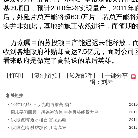
基地项目，预计2010年将实现量产，2011
后，外延片总产能将超600万片，芯总产能将达
实并非如此，基地的施工依然进行，而预期
万众瞩目的募投项目产能迟迟未能释放，而三
收到各地政府补贴却高达7.5亿元，面对公司
看来政府是做定了高转送的幕后英雄。
【
打印
】 【
复制链接
】【
转发邮件
】
【一键分享
辑：刘岩
相关链接
10转12派2 三安光电再推高送转
2011
周末要闻回顾：胡锦涛访美 中美再签经贸大单
2011
[火眼点睛]近水楼台 富龙热电
2011
[火眼点睛]独辟蹊径 江南高纤
2011