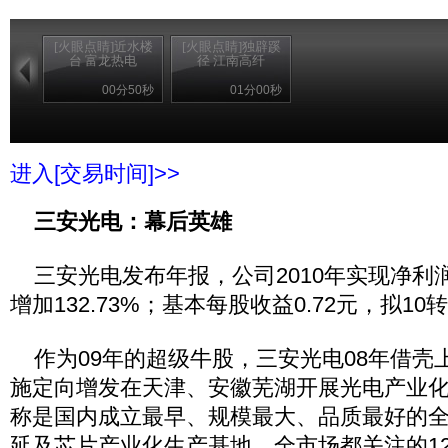
[火眼点睛]近水楼
[火眼点睛]独辟蹊
台 富龙热电
径 江南高纤
00分50秒
01分00秒
进入[交易时间]>>
三安光电：幕后英雄
三安光电发布年报，公司2010年实现净利润
增加132.73%；基本每股收益0.72元，拟10
作为09年的超级牛股，三安光电08年借壳
施定向增发在天津、安徽芜湖开展光电产业
称是国内成立最早、规模最大、品质最好的全色
延及芯片产业化生产基地。全市场都关注的1