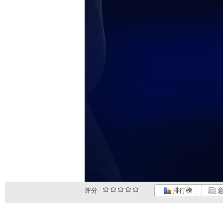
评分
排行榜
意