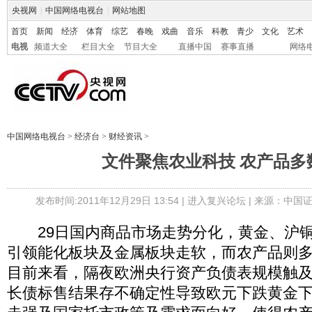
央视网
|
中国网络电视台
|
网站地图
首页
新闻
经济
体育
综艺
春晚
戏曲
音乐
科教
青少
文化
艺术
电视
频道大全
栏目大全
节目大全
直播中国
赛事直播
网络
中国网络电视台
>
经济台
>
财经资讯
>
文件聚焦农业科技 农产品多
发布时间:2011年12月29日 13:54 |
进入复兴论坛
| 来源：中国证
29日国内商品市场走势分化，黄金、沪铜
引领能化板块及金属板块走软，而农产品则
目前来看，隔夜欧洲央行资产负债表规模触
长债标售结果存不确定性导致欧元下跌黄金