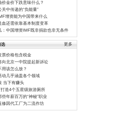
油价金价下跌意味什么？
公关中传递的“负能量”
IMF增资能为中国带来什么
造血还需依靠基本制度变革
凡：中国增资IMF既非捐款也非无条件
精选
更多
发票价格包含税金
将向北京一中院提起新诉讼
不用该怎么放？
活动几乎涵盖各个领域
银 当下有赚头
0万打造4个五星级旅游厕所
那些年薪百万的“神秘”职业
返修因代工厂为二流作坊