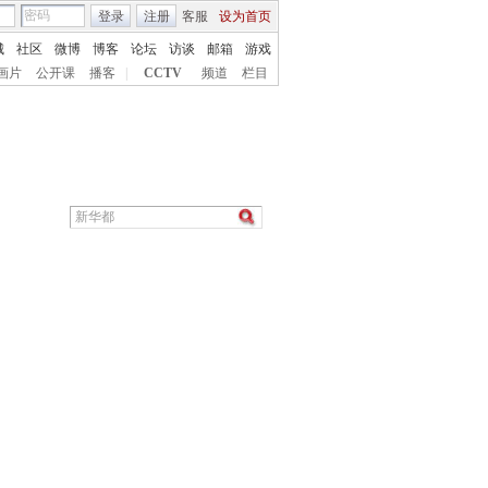
登录
注册
客服
设为首页
城
社区
微博
博客
论坛
访谈
邮箱
游戏
画片
公开课
播客
|
CCTV
频道
栏目