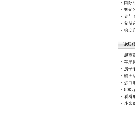
国际
奶企
参与
希腊
徐立
论坛
超市
苹果
房子
航天
炒白
50
看看
小米