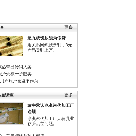
调查
更多
超九成玻尿酸为假货
用关系网织就暴利，8元
产品卖到上万。
素热牵出传销大案
账户余额一折贱卖
店用户账户被盗不作为
热点调查
更多
蒙牛承认冰淇淋代加工厂
违规
冰淇淋代加工厂天辅乳业
存脏乱差问题。
协：苹果维修条款太霸道