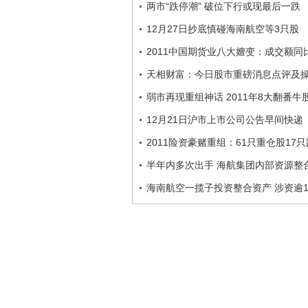
两市“跌停潮” 破位下行或现最后一跌
12月27日抄底慎碰海南航空等3只股
2011中国期货业八大嬗变：成交额同
天相财富：今日股市重磅消息点评及
弱市再现重组神话 2011年8大翻番牛
12月21日沪市上市公司公告早间快递
2011险资豪赌重组：61只重仓股17
半年内多次出手 海航集团内部资源整
海南航空一揽子投资整合资产 涉资逾1