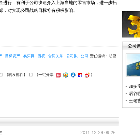
进行，有利于公司快速介入上海当地的零售市场，进一步拓
标，对实现公司战略目标将有积极影响。
公司
产
目标资产
易买得
债权
合同关系
公司拟
公司
责任编辑：胡巨
接
】【
转发邮件
】【
】
【一键分享
】
加多
后谷
王老
主
2011-12-29 09:26