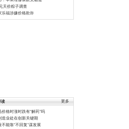
0元天价粽子调查
家乐福涉嫌价格欺诈
解读
更多
品价格时涨时跌有“解药”吗
制造业处在创新关键期
业不能靠“不回复”谋发展