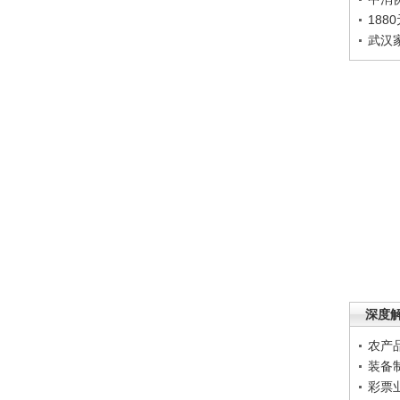
188
武汉
深度
农产
装备
彩票