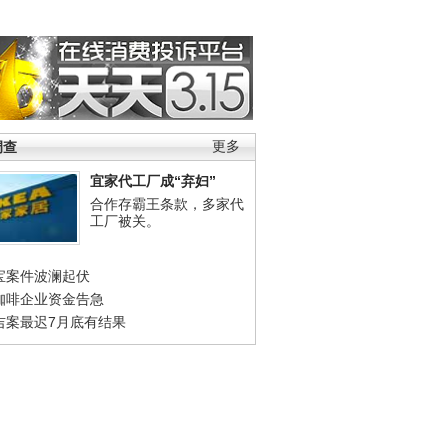
调查
更多
宜家代工厂成“弃妇”
合作存霸王条款，多家代
工厂被关。
宝案件波澜起伏
咖啡企业资金告急
吉案最迟7月底有结果