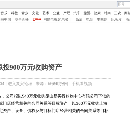
音乐
科教
青少
文化
艺术
公益
产经
汽车
旅游
健康
时尚
三农
商
直播中国
赛事直播
网络电视客户端
|
高清
电影
电视剧
纪录片
动
投900万元收购资产
4 |
进入复兴论坛
| 来源：证券时报网 |
手机看视频
公告，公司拟以540万元收购昆山易买得购物中心有限公司下辖的
标门店经营相关的合同关系等目标资产；以360万元收购上海
定资产、设备、债权及与目标门店经营相关的合同关系等目标