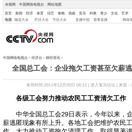
央视网
|
中国网络电视台
|
网站地图
首页
新闻
经济
体育
综艺
春晚
戏曲
音乐
科教
青少
文化
艺术
电视
频道大全
栏目大全
节目大全
直播中国
赛事直播
网络
中国网络电视台
>
经济台
>
财经资讯
>
全国总工会：企业拖欠工资甚至欠薪
发布时间:2011年12月30日 08:12 |
进入复兴论坛
| 来源：
各级工会努力推动农民工工资清欠工作
中华全国总工会29日表示，今年以来，企
薪逃匿现象有所上升。各地工会把维护农民
作，大力推动工资拖欠清理工作，取得显著