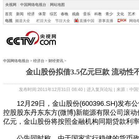
央视网
|
中国网络电视台
|
网站地图
首页
新闻
经济
体育
综艺
春晚
戏曲
音乐
科教
青少
文化
艺术
电视
频道大全
栏目大全
节目大全
直播中国
赛事直播
网络
中国网络电视台
>
经济台
>
财经资讯
>
金山股份拟借3.5亿元巨款 流动性
发布时间:2011年12月31日 08:40 |
进入复兴论坛
| 来源：中国
12月29日，金山股份(600396.SH)发
控股股东丹东东方(微博)新能源有限公司滚动借
亿元，金山股份将按照金融机构同期贷款利
公告同时称，由于国家实行稳健的货币政