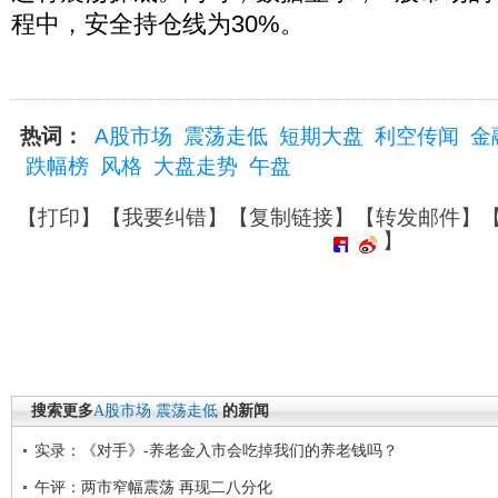
程中，安全持仓线为30%。
热词：
A股市场
震荡走低
短期大盘
利空传闻
金
跌幅榜
风格
大盘走势
午盘
【
打印
】【
我要纠错
】【
复制链接
】【
转发邮件
】
】
搜索更多
A股市场
震荡走低
的新闻
实录：《对手》-养老金入市会吃掉我们的养老钱吗？
午评：两市窄幅震荡 再现二八分化