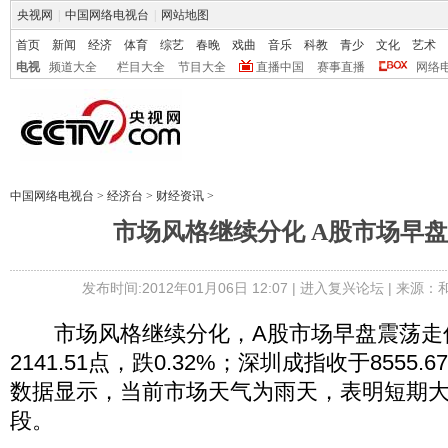
央视网
|
中国网络电视台
|
网站地图
首页
新闻
经济
体育
综艺
春晚
戏曲
音乐
科教
青少
文化
艺术
电视
频道大全
栏目大全
节目大全
直播中国
赛事直播
网络
中国网络电视台
>
经济台
>
财经资讯
>
市场风格继续分化 A股市场早
发布时间:2012年01月06日 12:07 |
进入复兴论坛
| 来源：
市场风格继续分化，A股市场早盘震荡走
2141.51点，跌0.32%；深圳成指收于8555.
数据显示，当前市场天气为雨天，表明短期
段。