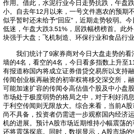
作用。借此，水泥行业今日走势抗跌，午盘跌0
小。自去年12月以来，一号文件惠农的预期
似乎暂时还未给予“回应”，近期走势较弱。
低迷，午盘大跌3.51%，居跌幅榜榜首。此
块强于大盘；飞机制造、环保行业和食品行
我们统计了9家券商对今日大盘走势的看法
墙的4名，看空的4名，今日看多指数上升至1
有报道称国内将成立证券借贷交易所以支持
传闻创业板再融资的初审权将移交深交所，
可能加速扩容的传闻令高估值个股及中小盘股
市场处于极度弱势的格局之中，对于利好消
于利空传闻则无限放大。综合来看，当前A股
尚不具备，投资者仍需进一步观察国内经济
机的进展。预计A股市场近期维持小幅震荡的
还将震荡探底。同时，数据显示，A股市场的