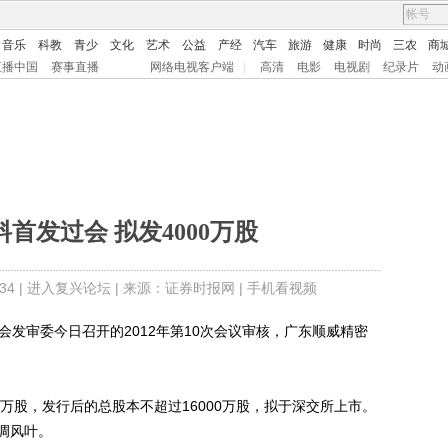
音乐
科教
青少
文化
艺术
公益
产经
汽车
旅游
健康
时尚
三农
商
直播中国
赛事直播
网络电视客户端
|
高清
电影
电视剧
纪录片
动
首发过会 拟发4000万股
4 |
进入复兴论坛
| 来源：证券时报网 |
手机看视频
发审委今日召开的2012年第10次会议审核，广东顺威精密
股，发行后的总股本不超过16000万股，拟于深交所上市。
调风叶。