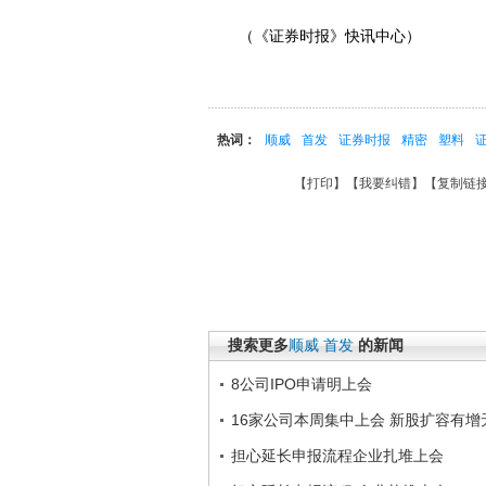
（《证券时报》快讯中心）
热词：
顺威
首发
证券时报
精密
塑料
【
打印
】【
我要纠错
】【
复制链
搜索更多
顺威
首发
的新闻
8公司IPO申请明上会
16家公司本周集中上会 新股扩容有增
担心延长申报流程企业扎堆上会