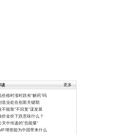
解读
更多
品价格时涨时跌有“解药”吗
制造业处在创新关键期
业不能靠“不回复”谋发展
油价金价下跌意味什么？
公关中传递的“负能量”
IMF增资能为中国带来什么