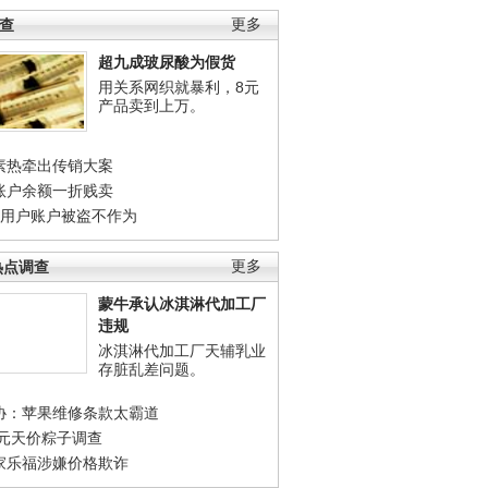
调查
更多
超九成玻尿酸为假货
用关系网织就暴利，8元
产品卖到上万。
素热牵出传销大案
账户余额一折贱卖
店用户账户被盗不作为
热点调查
更多
蒙牛承认冰淇淋代加工厂
违规
冰淇淋代加工厂天辅乳业
存脏乱差问题。
协：苹果维修条款太霸道
0元天价粽子调查
家乐福涉嫌价格欺诈