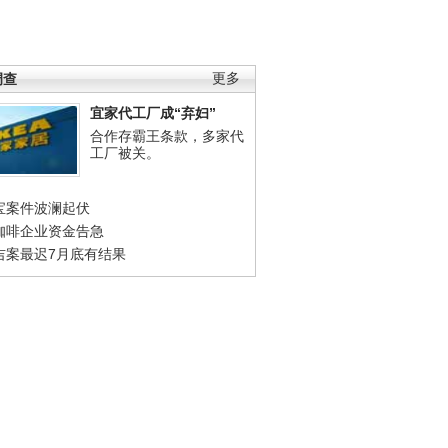
调查
更多
宜家代工厂成“弃妇”
合作存霸王条款，多家代
工厂被关。
宝案件波澜起伏
咖啡企业资金告急
吉案最迟7月底有结果