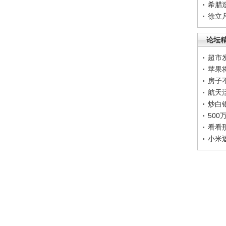
希腊
徐立
论坛
超市
苹果
房子
航天
炒白
50
看看
小米