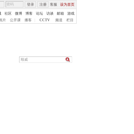
登录
注册
客服
设为首页
城
社区
微博
博客
论坛
访谈
邮箱
游戏
画片
公开课
播客
|
CCTV
频道
栏目