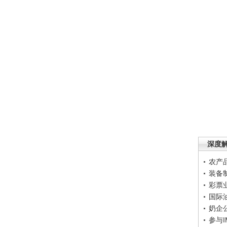
深度
农产
装备
彩票
国际
奶企
参与