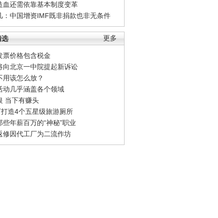
造血还需依靠基本制度变革
凡：中国增资IMF既非捐款也非无条件
精选
更多
发票价格包含税金
将向北京一中院提起新诉讼
不用该怎么放？
活动几乎涵盖各个领域
银 当下有赚头
0万打造4个五星级旅游厕所
那些年薪百万的“神秘”职业
返修因代工厂为二流作坊