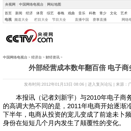
央视网
|
中国网络电视台
|
网站地图
首页
新闻
经济
体育
综艺
春晚
戏曲
音乐
科教
青少
文化
艺术
电视
频道大全
栏目大全
节目大全
直播中国
赛事直播
网络
中国网络电视台
>
经济台
>
财经资讯
>
外部经营成本数年翻百倍 电子商
发布时间:2012年01月13日 08:06 |
进入复兴论坛
| 来源：
本报讯（记者刘新宇）与2010年电子商务
的高调大热不同的是，2011年电商开始逐渐
下半年，电商从投资的宠儿变成了前途未卜
身份在短短几个月内发生了颠覆性的变化。