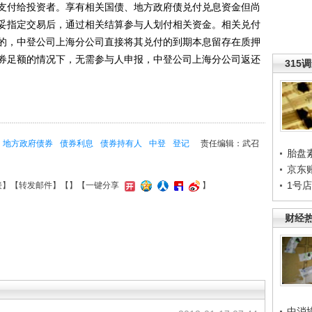
支付给投资者。享有相关国债、地方政府债兑付兑息资金但尚
妥指定交易后，通过相关结算参与人划付相关资金。相关兑付
的，中登公司上海分公司直接将其兑付的到期本息留存在质押
券足额的情况下，无需参与人申报，中登公司上海分公司返还
315
地方政府债券
债券利息
债券持有人
中登
登记
责任编辑：武召
胎盘
京东
1号
接
】【
转发邮件
】【
】
【一键分享
】
财经
中消