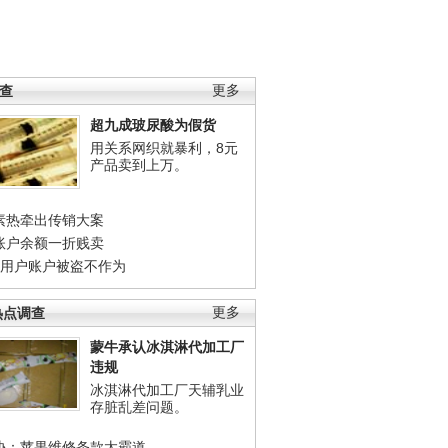
调查
更多
超九成玻尿酸为假货
用关系网织就暴利，8元
产品卖到上万。
素热牵出传销大案
账户余额一折贱卖
店用户账户被盗不作为
热点调查
更多
蒙牛承认冰淇淋代加工厂
违规
冰淇淋代加工厂天辅乳业
存脏乱差问题。
协：苹果维修条款太霸道