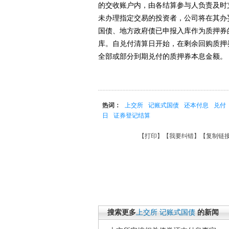
的交收账户内，由各结算参与人负责及时
未办理指定交易的投资者，公司将在其办
国债、地方政府债已申报入库作为质押券
库。自兑付清算日开始，在剩余回购质押
全部或部分到期兑付的质押券本息金额。
热词：
上交所
记账式国债
还本付息
兑付
日
证券登记结算
【
打印
】【
我要纠错
】【
复制链
搜索更多
上交所
记账式国债
的新闻