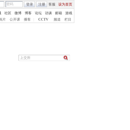
登录
注册
客服
设为首页
城
社区
微博
博客
论坛
访谈
邮箱
游戏
画片
公开课
播客
|
CCTV
频道
栏目