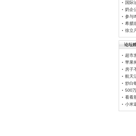
国际
奶企
参与
希腊
徐立
论坛
超市
苹果
房子
航天
炒白
50
看看
小米