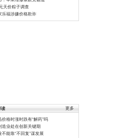
0元天价粽子调查
家乐福涉嫌价格欺诈
解读
更多
品价格时涨时跌有“解药”吗
制造业处在创新关键期
业不能靠“不回复”谋发展