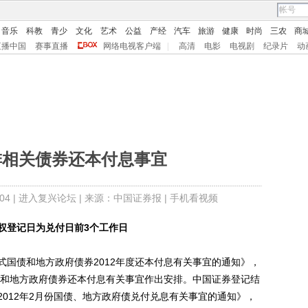
音乐
科教
青少
文化
艺术
公益
产经
汽车
旅游
健康
时尚
三农
商
直播中国
赛事直播
网络电视客户端
|
高清
电影
电视剧
纪录片
动
排相关债券还本付息事宜
4 |
进入复兴论坛
| 来源：中国证券报 |
手机看视频
权登记日为兑付日前3个工作日
债和地方政府债券2012年度还本付息有关事宜的通知》，
国债和地方政府债券还本付息有关事宜作出安排。中国证券登记结
012年2月份国债、地方政府债兑付兑息有关事宜的通知》，