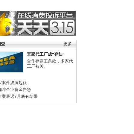
调查
更多
宜家代工厂成“弃妇”
合作存霸王条款，多家代
工厂被关。
宝案件波澜起伏
咖啡企业资金告急
吉案最迟7月底有结果