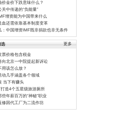
油价金价下跌意味什么？
公关中传递的“负能量”
IMF增资能为中国带来什么
造血还需依靠基本制度变革
凡：中国增资IMF既非捐款也非无条件
精选
更多
发票价格包含税金
将向北京一中院提起新诉讼
不用该怎么放？
活动几乎涵盖各个领域
银 当下有赚头
0万打造4个五星级旅游厕所
那些年薪百万的“神秘”职业
返修因代工厂为二流作坊