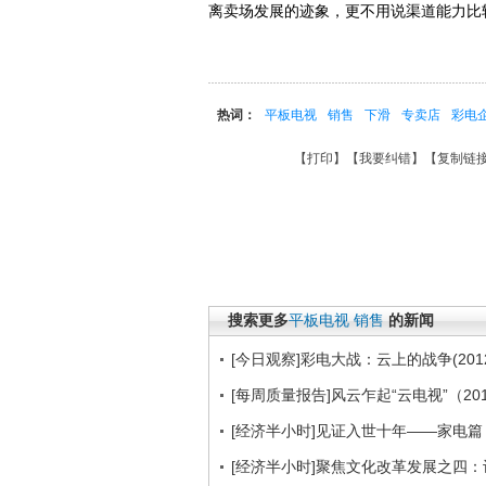
离卖场发展的迹象，更不用说渠道能力比
热词：
平板电视
销售
下滑
专卖店
彩电
【
打印
】【
我要纠错
】【
复制链
搜索更多
平板电视
销售
的新闻
[今日观察]彩电大战：云上的战争(2012
[每周质量报告]风云乍起“云电视”（201
[经济半小时]见证入世十年——家电篇（2
[经济半小时]聚焦文化改革发展之四