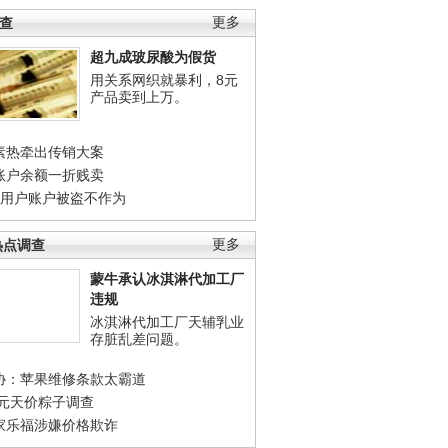
调查
更多
超九成玻尿酸为假货
用关系网织就暴利，8元
产品卖到上万。
素热牵出传销大案
账户余额一折贱卖
店用户账户被盗不作为
热点调查
更多
蒙牛承认冰淇淋代加工厂
违规
冰淇淋代加工厂天辅乳业
存脏乱差问题。
协：苹果维修条款太霸道
0元天价粽子调查
家乐福涉嫌价格欺诈