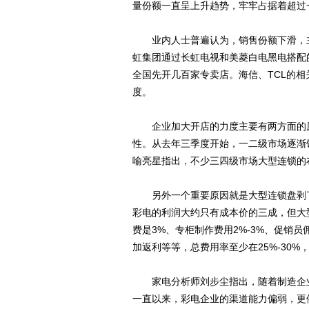
量份额一直呈上升趋势，牢牢占据着超过一
业内人士普遍认为，销售份额下滑，主
虹集团通过长虹电视和美菱白电黑电搭配
全国先开几百家专卖店。海信、TCL的
度。
企业加大开店的力度主要有两方面的原
性。从去年三季度开始，一二级市场逐渐
喻亮星指出，不少三四级市场大型连锁的
另外一个重要原因就是大型连锁盘剥了
彩电的利润大约只有成本价的三成，但大
费是3%、专柜制作费用2%-3%、促销员
加返利等等，总费用率至少在25%-30
家电分析师刘步尘指出，随着制造企业
一直以来，彩电企业的渠道能力偏弱，更