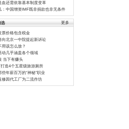
造血还需依靠基本制度变革
凡：中国增资IMF既非捐款也非无条件
精选
更多
发票价格包含税金
将向北京一中院提起新诉讼
不用该怎么放？
活动几乎涵盖各个领域
银 当下有赚头
0万打造4个五星级旅游厕所
那些年薪百万的“神秘”职业
返修因代工厂为二流作坊