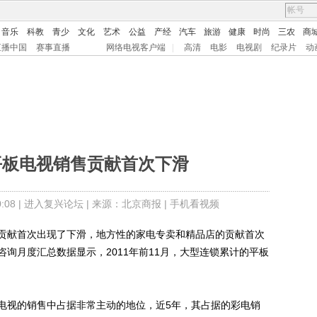
音乐
科教
青少
文化
艺术
公益
产经
汽车
旅游
健康
时尚
三农
商
直播中国
赛事直播
网络电视客户端
|
高清
电影
电视剧
纪录片
动
平板电视销售贡献首次下滑
08 |
进入复兴论坛
| 来源：北京商报 |
手机看视频
献首次出现了下滑，地方性的家电专卖和精品店的贡献首次
询月度汇总数据显示，2011年前11月，大型连锁累计的平板
视的销售中占据非常主动的地位，近5年，其占据的彩电销