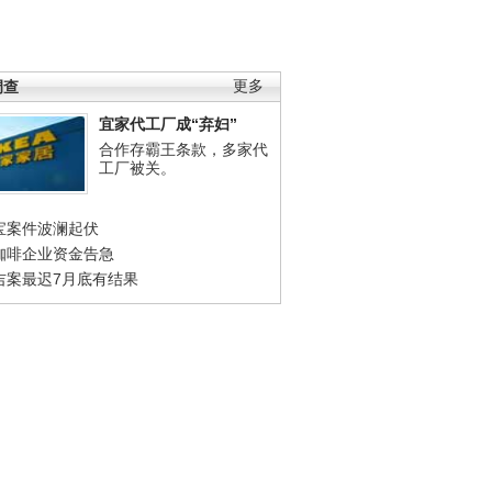
调查
更多
宜家代工厂成“弃妇”
合作存霸王条款，多家代
工厂被关。
宝案件波澜起伏
咖啡企业资金告急
吉案最迟7月底有结果