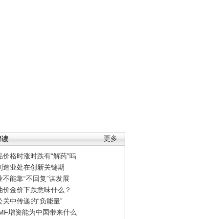
解读
更多
品价格时涨时跌有“解药”吗
制造业处在创新关键期
业不能靠“不回复”谋发展
油价金价下跌意味什么？
公关中传递的“负能量”
IMF增资能为中国带来什么