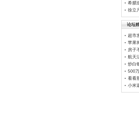
希腊
徐立
论坛
超市
苹果
房子
航天
炒白
50
看看
小米