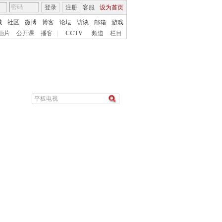
登录
注册
客服
设为首页
城
社区
微博
博客
论坛
访谈
邮箱
游戏
画片
公开课
播客
|
CCTV
频道
栏目