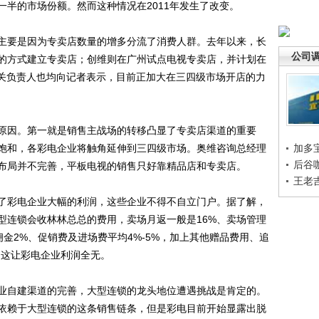
半的市场份额。然而这种情况在2011年发生了改变。
要是因为专卖店数量的增多分流了消费人群。去年以来，长
公司
的方式建立专卖店；创维则在广州试点电视专卖店，并计划在
相关负责人也均向记者表示，目前正加大在三四级市场开店的力
因。第一就是销售主战场的转移凸显了专卖店渠道的重要
饱和，各彩电企业将触角延伸到三四级市场。奥维咨询总经理
加多
后谷
布局并不完善，平板电视的销售只好靠精品店和专卖店。
王老
彩电企业大幅的利润，这些企业不得不自立门户。据了解，
型连锁会收林林总总的费用，卖场月返一般是16%、卖场管理
佣金2%、促销费及进场费平均4%-5%，加上其他赠品费用、追
%，这让彩电企业利润全无。
自建渠道的完善，大型连锁的龙头地位遭遇挑战是肯定的。
依赖于大型连锁的这条销售链条，但是彩电目前开始显露出脱