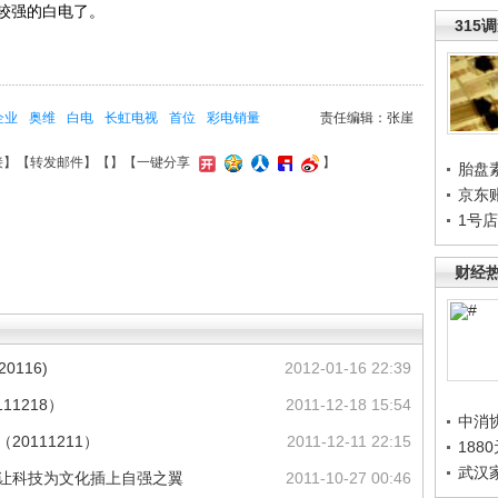
较强的白电了。
315
企业
奥维
白电
长虹电视
首位
彩电销量
责任编辑：张崖
接
】【
转发邮件
】【
】
【一键分享
】
胎盘
京东
1号
财经
0116)
2012-01-16 22:39
11218）
2011-12-18 15:54
中消
0111211）
2011-12-11 22:15
188
武汉
：让科技为文化插上自强之翼
2011-10-27 00:46