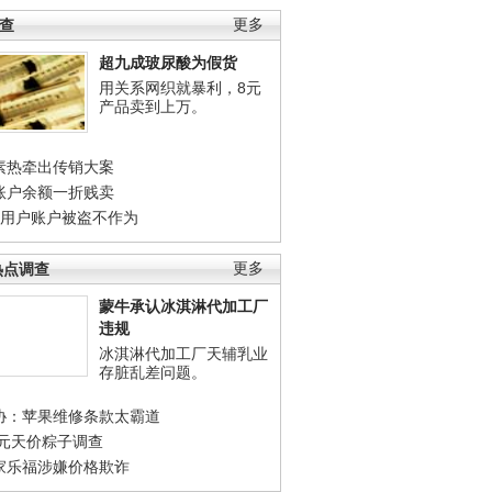
调查
更多
超九成玻尿酸为假货
用关系网织就暴利，8元
产品卖到上万。
素热牵出传销大案
账户余额一折贱卖
店用户账户被盗不作为
热点调查
更多
蒙牛承认冰淇淋代加工厂
违规
冰淇淋代加工厂天辅乳业
存脏乱差问题。
协：苹果维修条款太霸道
0元天价粽子调查
家乐福涉嫌价格欺诈