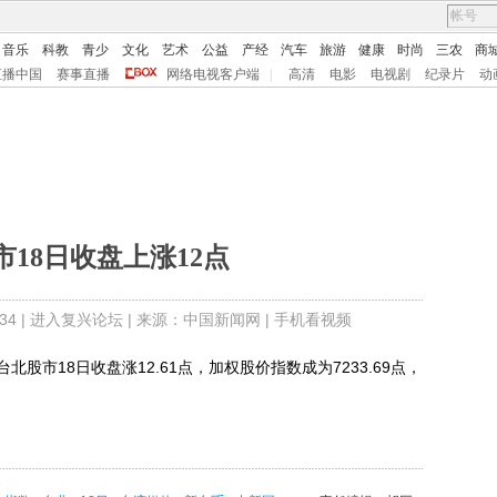
音乐
科教
青少
文化
艺术
公益
产经
汽车
旅游
健康
时尚
三农
商
直播中国
赛事直播
网络电视客户端
|
高清
电影
电视剧
纪录片
动
市18日收盘上涨12点
4 |
进入复兴论坛
| 来源：中国新闻网 |
手机看视频
股市18日收盘涨12.61点，加权股价指数成为7233.69点，