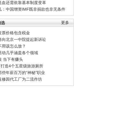
造血还需依靠基本制度变革
凡：中国增资IMF既非捐款也非无条件
精选
更多
发票价格包含税金
将向北京一中院提起新诉讼
不用该怎么放？
活动几乎涵盖各个领域
银 当下有赚头
0万打造4个五星级旅游厕所
那些年薪百万的“神秘”职业
返修因代工厂为二流作坊