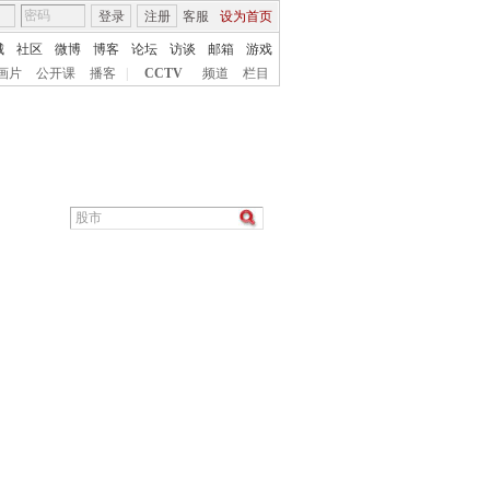
登录
注册
客服
设为首页
城
社区
微博
博客
论坛
访谈
邮箱
游戏
画片
公开课
播客
|
CCTV
频道
栏目