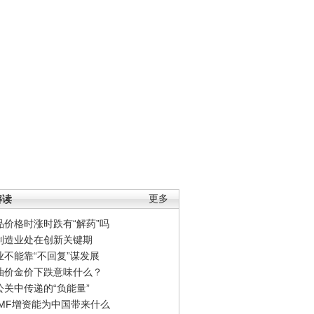
解读
更多
品价格时涨时跌有“解药”吗
制造业处在创新关键期
业不能靠“不回复”谋发展
油价金价下跌意味什么？
公关中传递的“负能量”
IMF增资能为中国带来什么