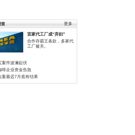
调查
更多
宜家代工厂成“弃妇”
合作存霸王条款，多家代
工厂被关。
宝案件波澜起伏
咖啡企业资金告急
吉案最迟7月底有结果