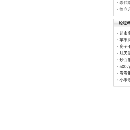
希腊
徐立
论坛
超市
苹果
房子
航天
炒白
50
看看
小米