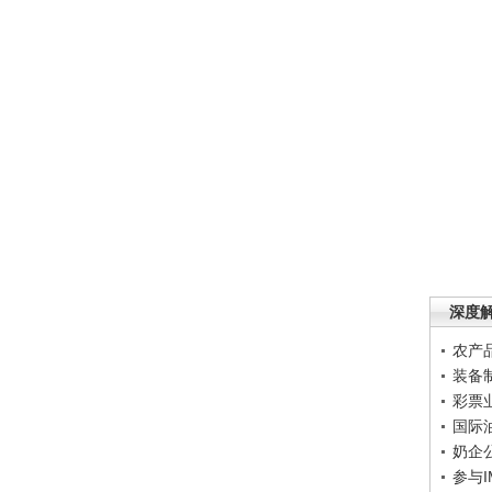
深度
农产
装备
彩票
国际
奶企
参与