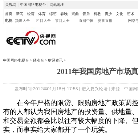
央视网
|
中国网络电视台
|
网站地图
首页
新闻
经济
体育
综艺
春晚
戏曲
音乐
科教
青少
文化
艺术
电视
频道大全
栏目大全
节目大全
直播中国
赛事直播
网络
中国网络电视台
>
经济台
>
财经资讯
>
2011年我国房地产市场
发布时间:2012年01月18日 17:55 |
进入复兴论坛
| 来源：中国网
在今年严格的限贷、限购房地产政策调控
有的人都认为我国房地产的投资量、供地量
和交易金额都会比以往有较大幅度的下降。
实，而事实给大家都开了一个玩笑。