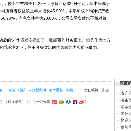
5亿元，较上年末增长14.25%；净资产达32.04亿元，其中归属于
公司所有者权益较上年末增长45.99%，本期加权平均净资产收
56.79%，有息负债率为28.83%，公司实际负债水平相对较
后的ST华源着实递出了一张靓丽的财务报表。但是作为地方
货币环境之下，并不具备突出的抗风险能力和扩张能力。
深度
第一
东福
缩股
未分配利润
破产重整
净额
责任编辑：张崖
农产
装备
接
】【
转发邮件
】【
】
【一键分享
】
彩票
国际
奶企
参与