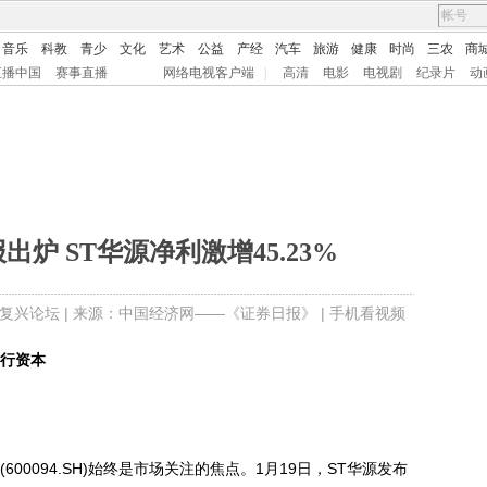
音乐
科教
青少
文化
艺术
公益
产经
汽车
旅游
健康
时尚
三农
商
直播中国
赛事直播
网络电视客户端
|
高清
电影
电视剧
纪录片
动
炉 ST华源净利激增45.23%
复兴论坛
| 来源：中国经济网——《证券日报》 |
手机看视频
进行资本
0094.SH)始终是市场关注的焦点。1月19日，ST华源发布