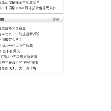
造血还需依靠基本制度变革
凡：中国增资IMF既非捐款也非无条件
精选
更多
发票价格包含税金
将向北京一中院提起新诉讼
不用该怎么放？
活动几乎涵盖各个领域
银 当下有赚头
0万打造4个五星级旅游厕所
那些年薪百万的“神秘”职业
返修因代工厂为二流作坊