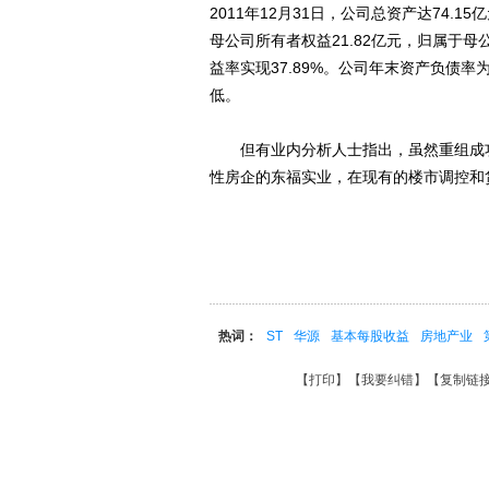
2011年12月31日，公司总资产达74.1
母公司所有者权益21.82亿元，归属于母
益率实现37.89%。公司年末资产负债率为
低。
但有业内分析人士指出，虽然重组成功
性房企的东福实业，在现有的楼市调控和
热词：
ST
华源
基本每股收益
房地产业
【
打印
】【
我要纠错
】【
复制链