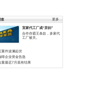
调查
更多
宜家代工厂成“弃妇”
合作存霸王条款，多家代
工厂被关。
宝案件波澜起伏
咖啡企业资金告急
吉案最迟7月底有结果