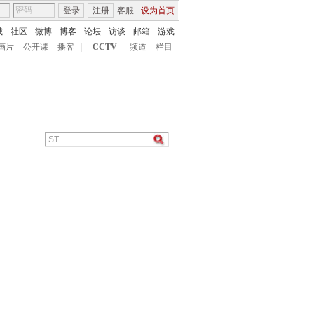
登录
注册
客服
设为首页
城
社区
微博
博客
论坛
访谈
邮箱
游戏
画片
公开课
播客
|
CCTV
频道
栏目