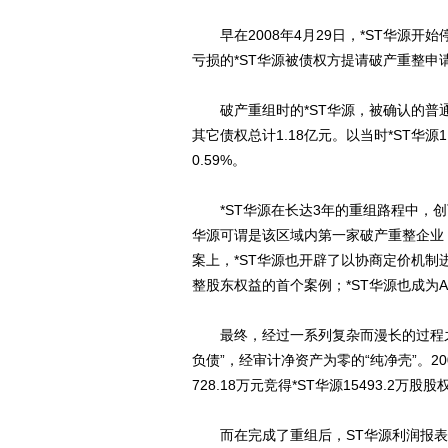
早在2008年4月29日，*ST华源开始停
亏损的*ST华源被债权方提请破产重整申
破产重组时的*ST华源，被确认的普通债
其它债权总计1.18亿元。以当时*ST华
0.59%。
*ST华源在长达3年的重组路程中，创下
华源可谓是该区域内第一家破产重整企业
案上，*ST华源也开辟了以协商定价机
整股东权益的首个案例；*ST华源也成为
最终，经过一系列复杂而漫长的过程之后
负债”，经审计净资产为零的“纯净壳”。20
728.18万元竞得*ST华源15493.2
而在完成了重组后，ST华源利润报表