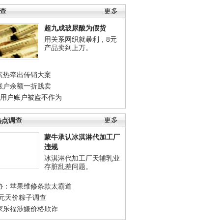
调查
更多
超九成玻尿酸为假货
用关系网织就暴利，8元
产品卖到上万。
素热牵出传销大案
账户余额一折贱卖
店用户账户被盗不作为
热点调查
更多
蒙牛承认冰淇淋代加工厂
违规
冰淇淋代加工厂天辅乳业
存脏乱差问题。
协：苹果维修条款太霸道
0元天价粽子调查
家乐福涉嫌价格欺诈