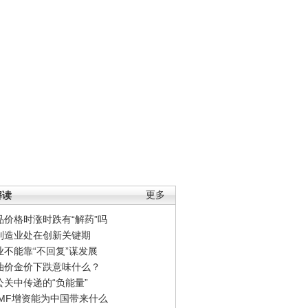
解读
更多
品价格时涨时跌有“解药”吗
制造业处在创新关键期
业不能靠“不回复”谋发展
油价金价下跌意味什么？
公关中传递的“负能量”
IMF增资能为中国带来什么