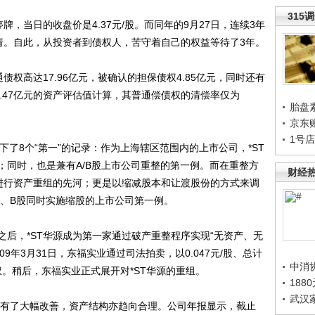
315
牌，当日的收盘价是4.37元/股。而同年的9月27日，连续3年
请。自此，从投资者到债权人，苦守着自己的权益等待了3年。
权高达17.96亿元，被确认的担保债权4.85亿元，同时还有
源1.47亿元的资产评估值计算，其普通偿债权的清偿率仅为
胎盘
京东
1号
了8个“第一”的记录：作为上海辖区范围内的上市公司，*ST
；同时，也是兼有A/B股上市公司重整的第一例。而在重整方
财经
制进行资产重组的先河；更是以缩减股本和让渡股份的方式来调
A、B股同时实施缩股的上市公司第一例。
，*ST华源成为第一家通过破产重整程序实现“无资产、无
09年3月31日，东福实业通过司法拍卖，以0.047元/股、总计
中消
万股股权。稍后，东福实业正式展开对*ST华源的重组。
188
武汉
有了大幅改善，资产结构亦趋向合理。公司年报显示，截止