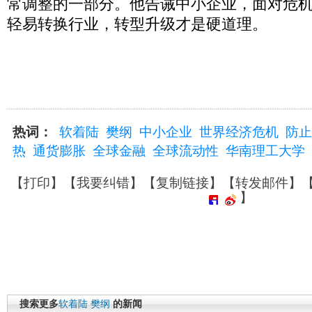
常调整的一部分。他告诫中小企业，面对危
轻易转换行业，转型升级才是硬道理。
热词：
软着陆
樊纲
中小企业
世界经济危机
防止
热
通货膨胀
全球金融
全球流动性
华南理工大学
【
打印
】【
我要纠错
】【
复制链接
】【
转发邮件
】
】
搜索更多
软着陆
樊纲
的新闻