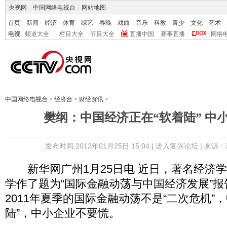
央视网
|
中国网络电视台
|
网站地图
首页
新闻
经济
体育
综艺
春晚
戏曲
音乐
科教
青少
文化
艺术
电视
频道大全
栏目大全
节目大全
直播中国
赛事直播
网络
中国网络电视台
>
经济台
>
财经资讯
>
樊纲：中国经济正在“软着陆” 中
发布时间:2012年01月25日 15:04 |
进入复兴论坛
| 来源：
新华网广州1月25日电 近日，著名经济
学作了题为“国际金融动荡与中国经济发展”
2011年夏季的国际金融动荡不是“二次危机”
陆”，中小企业不要慌。