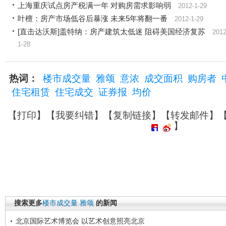
上海重庆试点房产税满一年 对购房需求影响弱
2012-1-29
叶檀：房产市场低谷后暴涨 未来5年将翻一番
2012-1-29
[直击达沃斯]盖特纳：房产建筑太低迷 阻碍美国经济复苏
2012
1-28
热词：
楼市成交量
雅颂
意浓
成交面积
购房者
住宅租赁
住宅成交
证券报
均价
【
打印
】【
我要纠错
】【
复制链接
】【
转发邮件
】
】
搜索更多
楼市成交量
雅颂
的新闻
北京国际艺术博览会 以艺术创意照亮北京