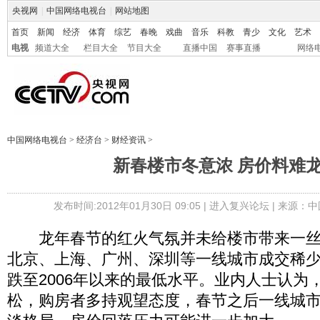
央视网
|
中国网络电视台
|
网站地图
首页
新闻
经济
体育
综艺
春晚
戏曲
音乐
科教
青少
文化
艺术
电视
频道大全
栏目大全
节目大全
直播中国
赛事直播
网络
中国网络电视台
>
经济台
>
财经资讯
>
新春楼市冬意浓 房价料难
发布时间:2012年01月30日 09:05 |
进入复兴论坛
| 来源：中
龙年春节的红火气氛并未给楼市带来一丝
北京、上海、广州、深圳等一线城市成交稀
跌至2006年以来的最低水平。业内人士认为
松，购房者多持观望态度，春节之后一线城