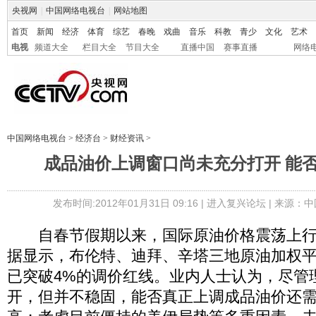
央视网
|
中国网络电视台
|
网站地图
首页
新闻
经济
体育
综艺
春晚
戏曲
音乐
科教
青少
文化
艺术
电视
频道大全
栏目大全
节目大全
直播中国
赛事直播
网络
中国网络电视台
>
经济台
>
财经资讯
>
成品油价上调窗口尚未充分打开 能
发布时间:2012年01月31日 09:16 |
进入复兴论坛
| 来源：中
自春节假期以来，国际原油价格震荡上行
据显示，布伦特、迪拜、辛塔三地原油加权
已突破4%的调价红线。业内人士认为，尽管
开，但并不稳固，能否真正上调成品油价还