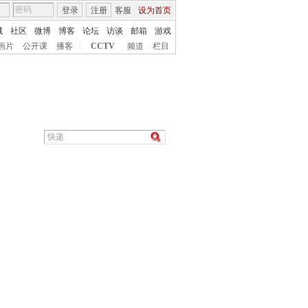
登录
注册
客服
设为首页
城
社区
微博
博客
论坛
访谈
邮箱
游戏
画片
公开课
播客
|
CCTV
频道
栏目