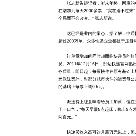
张志新告诉记者，岁末年终，网店的各种
在增加到每天2000多票，“实在送不过
个局面不会改变。” 张志新说。
这已经是业内的常态，据了解，申通快递
超过200万单。众多快递企业都处于压货
订单量增加的同时却面临快递员的短缺
员。2011年12月16日，韵达快递官
务质量，即日起，每票快件在原有基础上
元派送费外，对部分城市快件的运费每公
的基础上每票上调0.5元。
派送费上涨意味着给员工加薪，但在张志
了一口气，“每天早晨5点起床，晚上9
两百元。”
快递员收入高可达月薪万元以上，但是