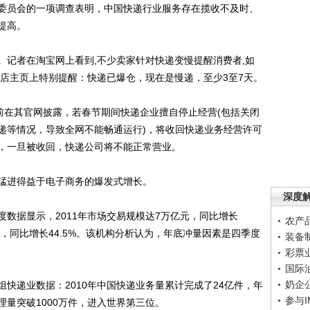
委员会的一项调查表明，中国快递行业服务存在揽收不及时、
提高。
者在淘宝网上看到,不少卖家针对快递变慢提醒消费者,如
网店主页上特别提醒：快递已爆仓，现在是慢递，至少3至7天。
在其官网披露，若春节期间快递企业擅自停止经营(包括关闭
递等情况，导致全网不能畅通运行)，将收回快递业务经营许可
，一旦被收回，快递公司将不能正常营业。
进得益于电子商务的爆发式增长。
深度
据显示，2011年市场交易规模达7万亿元，同比增长
农产
亿元，同比增长44.5%。该机构分析认为，年底冲量因素是四季度
装备
彩票
国际
奶企
递业数据：2010年中国快递业务量累计完成了24亿件，年
参与
理量突破1000万件，进入世界第三位。