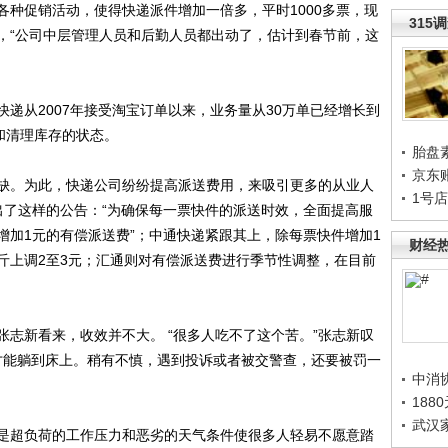
促销活动，使得快递派件增加一倍多，平时1000多票，现
315
来”，“公司中层管理人员和后勤人员都出动了，估计到春节前，这
从2007年接受淘宝订单以来，业务量从30万单已经增长到
和清理库存的状态。
胎盘
京东
。为此，快递公司纷纷提高派送费用，来吸引更多的从业人
1号
网贴出了这样的公告：“为确保每一票快件的派送时效，全面提高服
增加1元的有偿派送费”；中通快递紧跟其上，除每票快件增加1
财经
斤上调2至3元；汇通则对有偿派送费进行季节性调整，在目前
新看来，收效并不大。 “很多人吃不了这个苦。”张志新叹
点才能躺到床上。稍有不慎，遇到投诉或者被交警查，还要被罚一
中消
188
武汉
超负荷的工作压力和恶劣的天气条件使很多人轻易不愿意踏