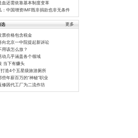
造血还需依靠基本制度变革
凡：中国增资IMF既非捐款也非无条件
精选
更多
发票价格包含税金
将向北京一中院提起新诉讼
不用该怎么放？
活动几乎涵盖各个领域
银 当下有赚头
0万打造4个五星级旅游厕所
那些年薪百万的“神秘”职业
返修因代工厂为二流作坊