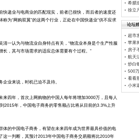
希腊
徐立
前快递业与电商业的匹配现实，前者已很快，而后者的速度还
称为“网购双翼”的这两个行业，正处在中国快递业“供不应求
论坛
超市
苹果
清一认为与物流业自身特点有关，“物流业本身是个生产性服
房子
增长，其与市场需求的适应总体需要有个过程。”
航天
炒白
50
看看
企业来说，时机已迫不及待。
小米
四年，首次上网购物的中国人每年将增加3000万，且每人
到2015年，中国电子商务的零售额占比将从目前的3.3%上升
群体的中国电子商务，有望在未来四年成为世界最具价值的电
这一判断，其预计2013年中国电子商务交易额将比2010年