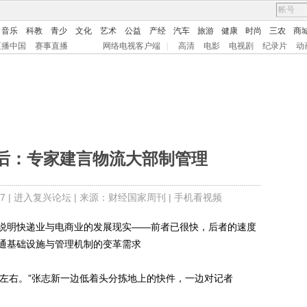
音乐
科教
青少
文化
艺术
公益
产经
汽车
旅游
健康
时尚
三农
商
直播中国
赛事直播
网络电视客户端
|
高清
电影
电视剧
纪录片
动
背后：专家建言物流大部制管理
7 |
进入复兴论坛
| 来源：财经国家周刊 |
手机看视频
说明快递业与电商业的发展现实——前者已很快，后者的速度
通基础设施与管理机制的变革需求
件左右。”张志新一边低着头分拣地上的快件，一边对记者