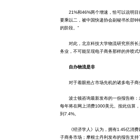
21%和46%两个增速，恰可以说明目
要乘以二，被中国快递协会副秘书长邵钟林
的阶段。”
对此，北京科技大学物流研究所所长吴
务业，不可能呈现电子商务那样的井喷式
自办物流是非
对于着眼抢占市场先机的诸多电子商务
波士顿咨询最新发布的一份报告称：未来
每年将在网上消费1000美元。按此估算，
到7.4%。
《经济学人》认为，拥有1.45亿消费
子商务市场；摩根士丹利发布的报告支持了