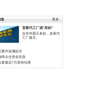
调查
更多
宜家代工厂成“弃妇”
合作存霸王条款，多家代
工厂被关。
宝案件波澜起伏
咖啡企业资金告急
吉案最迟7月底有结果