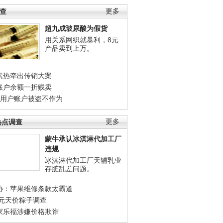
调查
更多
超九成玻尿酸为假货
用关系网织就暴利，8元
产品卖到上万。
素热牵出传销大案
账户余额一折贱卖
店用户账户被盗不作为
热点调查
更多
蒙牛承认冰淇淋代加工厂
违规
冰淇淋代加工厂天辅乳业
存脏乱差问题。
协：苹果维修条款太霸道
0元天价粽子调查
家乐福涉嫌价格欺诈