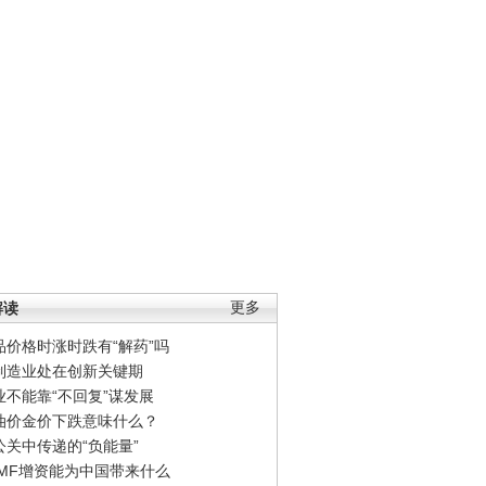
解读
更多
品价格时涨时跌有“解药”吗
制造业处在创新关键期
业不能靠“不回复”谋发展
油价金价下跌意味什么？
公关中传递的“负能量”
IMF增资能为中国带来什么