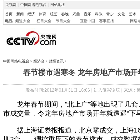
央视网
|
中国网络电视台
|
网站地图
首页
新闻
经济
体育
综艺
春晚
戏曲
音乐
科教
青少
文化
艺术
电视
频道大全
栏目大全
节目大全
直播中国
赛事直播
网络
中国网络电视台
>
经济台
>
财经资讯
>
春节楼市遇寒冬 龙年房地产市场开
发布时间:2012年01月31日 16:06 |
进入复兴论坛
| 来源：
龙年春节期间，“北上广”等地出现了几套、
市成交量，令龙年房地产市场开年就遭遇“下
据上海证券报报道，北京零成交，上海16
圳2套……调控重压下的春节楼市，成交数据