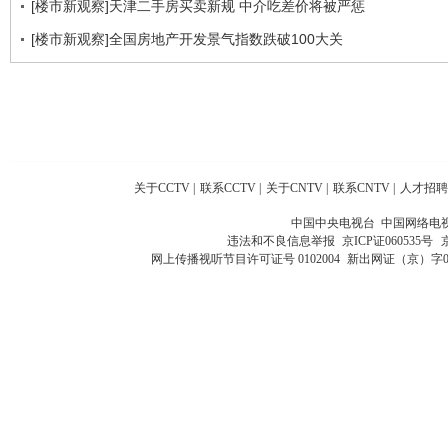
[楼市新观察]天津二手房买卖新规 中介吃差价将被严惩
[楼市新观察]全国房地产开发景气指数跌破100大关
关于CCTV
|
联系CCTV
|
关于CNTV
|
联系CNTV
|
人才招聘
中国中央电视台 中国网络电
违法和不良信息举报
京ICP证060535号
网上传播视听节目许可证号 0102004
新出网证（京）字0