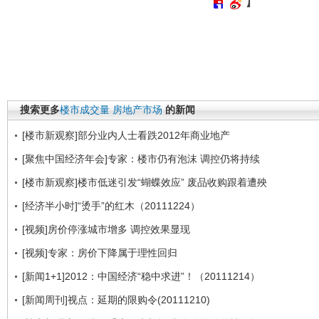
】
搜索更多
楼市成交量
房地产市场
的新闻
[楼市新观察]部分业内人士看跌2012年商业地产
[聚焦中国经济年会]专家：楼市仍有泡沫 调控仍将持续
[楼市新观察]楼市低迷引发“蝴蝶效应” 废品收购跟着遭殃
[经济半小时]“烫手”的红木（20111224）
[视频]房价停涨城市增多 调控效果显现
[视频]专家：房价下降属于理性回归
[新闻1+1]2012：中国经济“稳中求进”！（20111214）
[新闻周刊]视点：延期的限购令(20111210)