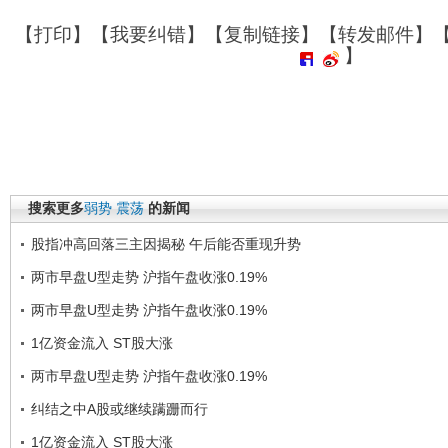
【
打印
】【
我要纠错
】【
复制链接
】【
转发邮件
】
】
搜索更多
弱势
震荡
的新闻
股指冲高回落三主因揭秘 午后能否重现升势
两市早盘U型走势 沪指午盘收涨0.19%
两市早盘U型走势 沪指午盘收涨0.19%
1亿资金流入 ST股大涨
两市早盘U型走势 沪指午盘收涨0.19%
纠结之中A股或继续蹒跚而行
1亿资金流入 ST股大涨