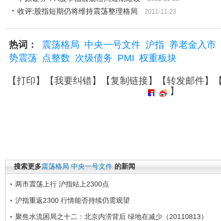
收评:股指短期仍将维持震荡整理格局
2011-11-23
热词：
震荡格局
中央一号文件
沪指
养老金入市
势震荡
点整数
次级债务
PMI
权重板块
【
打印
】【
我要纠错
】【
复制链接
】【
转发邮件
】
】
搜索更多
震荡格局
中央一号文件
的新闻
两市震荡上行 沪指站上2300点
沪指重返2300 行情能否持续仍需观望
聚焦水流困局之十二：北京内涝背后 绿地在减少（20110813）