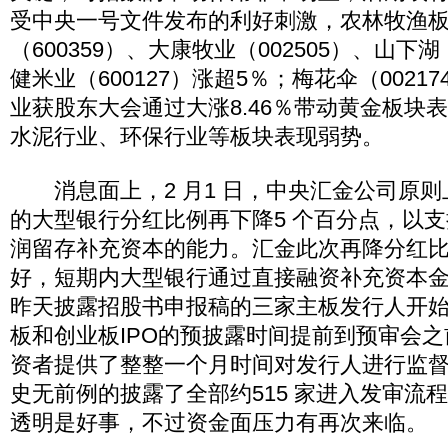
受中央一号文件发布的利好刺激，农林牧渔
（600359）、大康牧业（002505）、山下湖
健米业（600127）涨超5％；梅花伞（0021
业获股东大会通过大涨8.46％带动黄金板块
水泥行业、环保行业等板块表现弱势。
消息面上，2 月1 日，中央汇金公司原则
的大型银行分红比例再下降5 个百分点，以
润留存补充资本的能力。汇金此次再降分红
好，短期内大型银行通过直接融资补充资本金
昨天披露招股书申报稿的三家主板发行人开
板和创业板IPO的预披露时间提前到预审会
资者提供了整整一个月时间对发行人进行监
史无前例的披露了全部约515 家进入发审流
透明是好事，不过资金面压力有再次来临。