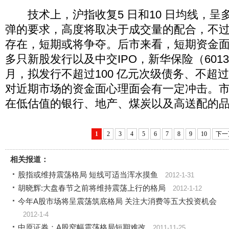
技术上，沪指收复5 日和10 日均线，呈
弹的要求，高度将取决于成交量的配合，不过6
存在，短期或将争夺。后市来看，短期资金
多只新股发行以及中交IPO，新华保险（6013
月，拟发行不超过100 亿元次级债务、不超过
对近期市场的资金面心理面会有一定冲击。
在低估值的银行、地产、煤炭以及高送配的
1
2
3
4
5
6
7
8
9
10
下一
相关报道：
股指或维持震荡格局 短线可适当浑水摸鱼
2012-1-31
胡晓辉:大盘春节之前将维持震荡上行的格局
2012-1-12
今年A股市场将呈震荡筑底格局 关注大消费等五大投资机会
2012-1-4
中原证券：A股窄幅震荡格局短期难改
2011-11-25