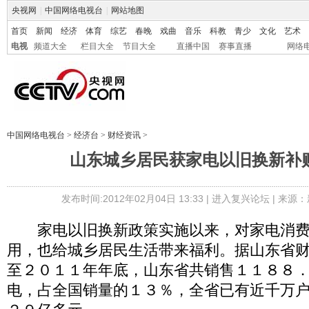
央视网
|
中国网络电视台
|
网站地图
首页
新闻
经济
体育
综艺
春晚
戏曲
音乐
科教
青少
文化
艺术
电视
频道大全
栏目大全
节目大全
直播中国
赛事直播
网络
中国网络电视台
>
经济台
>
财经资讯
>
山东城乡居民获家电以旧换新补贴
发布时间:2012年02月04日 13:33 |
进入复兴论坛
| 来源：
家电以旧换新政策实施以来，对家电消费
用，也给城乡居民生活带来福利。据山东省
至２０１１年年底，山东省共销售１１８８
电，占全国销量的１３％，全省已有近千万