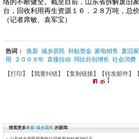
络的不断健全。截至目前，山东省拆解废旧
台，回收利用再生资源１６．２８万吨，总
（记者席敏、袁军宝）
热词：
换新
城乡居民
补贴资金
家电销售
废旧家
用
２００９年
直接拉动
同比分别增长
社会消费
【
打印
】【
我要纠错
】【
复制链接
】【
转发邮件
】
】
搜索更多
换新
城乡居民
的新闻
山东城乡居民获家电以旧换新补贴逾29亿元