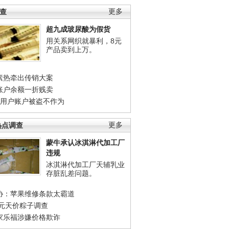
调查
更多
超九成玻尿酸为假货
用关系网织就暴利，8元
产品卖到上万。
素热牵出传销大案
账户余额一折贱卖
店用户账户被盗不作为
热点调查
更多
蒙牛承认冰淇淋代加工厂
违规
冰淇淋代加工厂天辅乳业
存脏乱差问题。
协：苹果维修条款太霸道
0元天价粽子调查
家乐福涉嫌价格欺诈