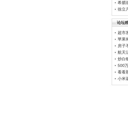
希腊
徐立
论坛
超市
苹果
房子
航天
炒白
50
看看
小米