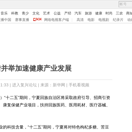
音乐
科教
青少
文化
艺术
公益
产经
汽车
旅游
健康
时尚
三农
商
直播中国
赛事直播
网络电视客户端
|
高清
电影
电视剧
纪录片
动
措并举加速健康产业发展
:33 |
进入复兴论坛
| 来源：新华网 |
手机看视频
“十二五”期间，宁夏回族自治区将采取政府引导、招商引资
、康复保健产业项目，扶持回族医药、医用耗材、医疗器械、
的科技含量，“十二五”期间，宁夏将对特色枸杞多糖、苦豆