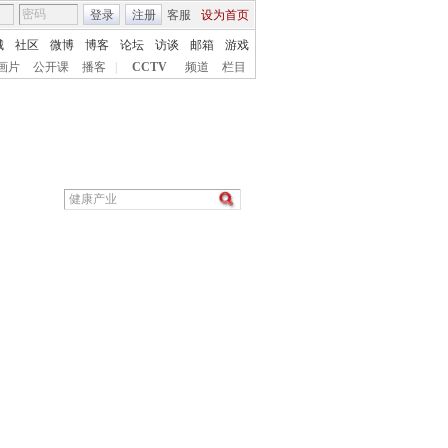
登录
注册
客服
设为首页
城
社区
微博
博客
论坛
访谈
邮箱
游戏
画片
公开课
播客
|
CCTV
频道
栏目