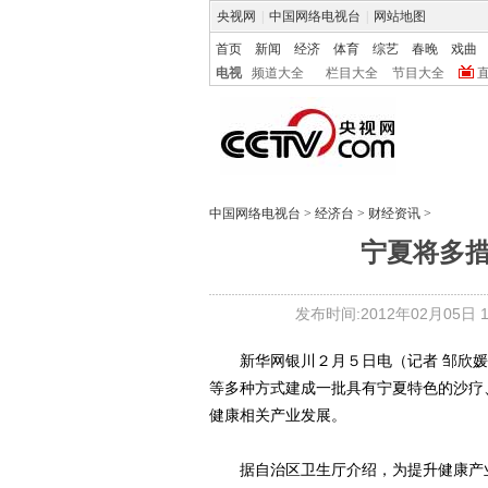
央视网
|
中国网络电视台
|
网站地图
首页
新闻
经济
体育
综艺
春晚
戏曲
电视
频道大全
栏目大全
节目大全
中国网络电视台
>
经济台
>
财经资讯
>
宁夏将多
发布时间:2012年02月05日 11
新华网银川２月５日电（记者 邹欣媛）
等多种方式建成一批具有宁夏特色的沙疗
健康相关产业发展。
据自治区卫生厅介绍，为提升健康产业