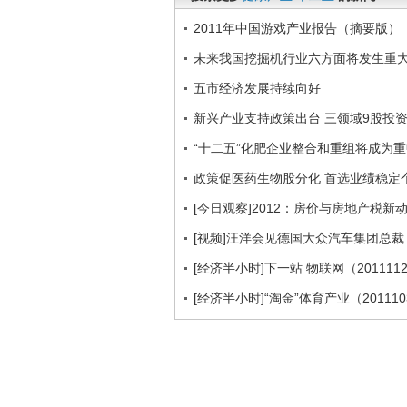
2011年中国游戏产业报告（摘要版）
未来我国挖掘机行业六方面将发生重
五市经济发展持续向好
新兴产业支持政策出台 三领域9股投
“十二五”化肥企业整合和重组将成为
政策促医药生物股分化 首选业绩稳定
[今日观察]2012：房价与房地产税新动向
[视频]汪洋会见德国大众汽车集团总裁
[经济半小时]下一站 物联网（201111
[经济半小时]“淘金”体育产业（201110