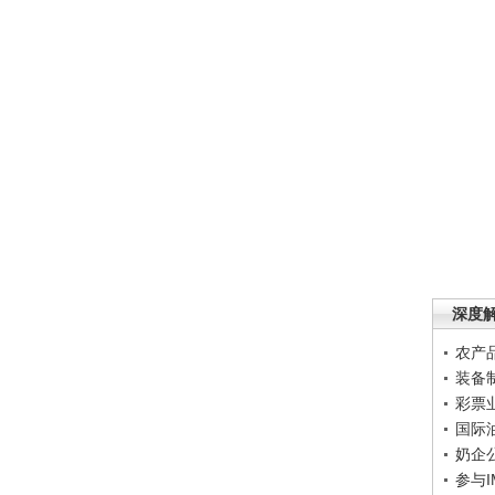
深度
农产
装备
彩票
国际
奶企
参与