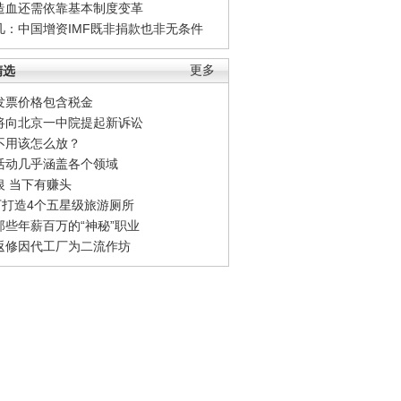
造血还需依靠基本制度变革
凡：中国增资IMF既非捐款也非无条件
精选
更多
发票价格包含税金
将向北京一中院提起新诉讼
不用该怎么放？
活动几乎涵盖各个领域
银 当下有赚头
0万打造4个五星级旅游厕所
那些年薪百万的“神秘”职业
返修因代工厂为二流作坊