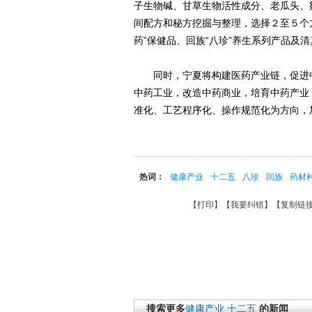
子生物碱、甘草生物活性成分、老瓜头、
间配方和秘方挖掘与整理，选择２至５个
药”保健品、回族“八珍”养生系列产品及
同时，宁夏将构建医药产业链，促进中
中药工业，改造中药商业，培育中药产业
准化、工艺程序化、操作规范化为方向，
热词：
健康产业
十二五
八珍
回族
药材
【
打印
】【
我要纠错
】【
复制链
搜索更多
健康产业
十二五
的新闻