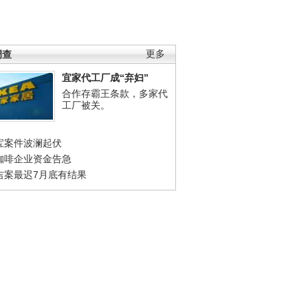
调查
更多
宜家代工厂成“弃妇”
合作存霸王条款，多家代
工厂被关。
宝案件波澜起伏
咖啡企业资金告急
吉案最迟7月底有结果