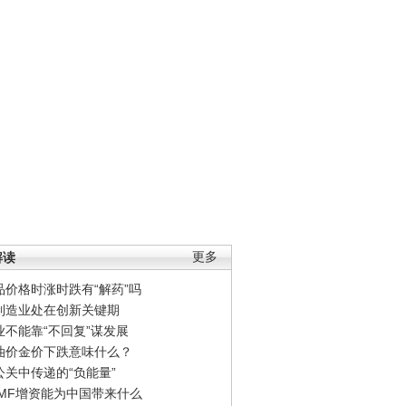
解读
更多
品价格时涨时跌有“解药”吗
制造业处在创新关键期
业不能靠“不回复”谋发展
油价金价下跌意味什么？
公关中传递的“负能量”
IMF增资能为中国带来什么