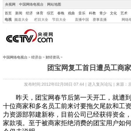
央视网
|
中国网络电视台
|
网站地图
首页
新闻
经济
体育
综艺
春晚
戏曲
音乐
科教
青少
文化
艺术
电视
频道大全
栏目大全
节目大全
直播中国
赛事直播
网络
中国网络电视台
>
经济台
>
财经资讯
>
团宝网复工首日遭员工商
发布时间:2012年02月08日 07:44 |
进入复兴论坛
| 来源：
昨天，团宝网春节后第一天开工，就遭到
十位商家和多名员工前来讨要拖欠尾款和工
力资源部郭建新称，目前公司已经获得资金
家款项。至于被商家拒绝消费的团宝用户如