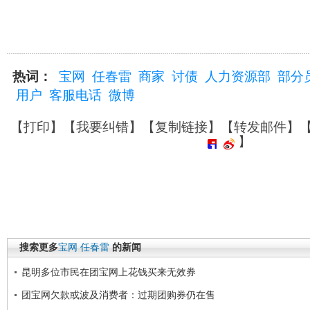
热词：
宝网
任春雷
商家
讨债
人力资源部
部分
用户
客服电话
微博
【
打印
】【
我要纠错
】【
复制链接
】【
转发邮件
】
】
搜索更多
宝网
任春雷
的新闻
昆明多位市民在团宝网上花钱买来无效券
团宝网欠款或波及消费者：过期团购券仍在售