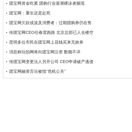
团宝网资金吃紧 团购行业退潮裸泳者频现
团宝网：重生还是赴死
团宝网欠款或波及消费者：过期团购券仍在售
传团宝网CEO任春雷跑路 北京总部已人去楼空
昆明多位市民在团宝网上花钱买来无效券
消息称玩拍网将向团宝网注资 数额不详
传团宝网变更法人另开公司 CEO申请破产逃债
团宝网融资言论被指“危机公关”