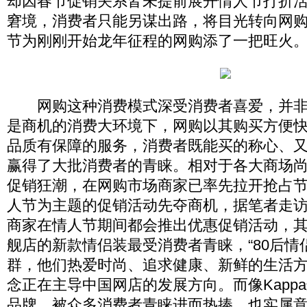
却因春节促销关系皆未提前展开情人节打折
窘境，消费者只能另谋出路，将目光转向网
节为刚刚开始龙年征程的网购添了一把旺火
网购这种消费模式深受消费者喜爱，并非
是商机的消费大环境下，网购以其购买方便
品质有保障的服务，消费者既能买的称心、
赢得了大批消费者的青睐。相对于各大商场尚未
促销狂潮，在网购市场商家已率先拉开抢占
人节为主题的促销活动先夺商机，据笔者走访
商家在情人节期间都会推出优惠促销活动，其中
舰店的新款情侣装最受消费者青睐，“80后情
群，他们热爱时尚、追求健康、新鲜的生活
念正在主导中国网店的发展方向。而像Kapp
品牌，被众多消费者青睐进而热捧，也实属