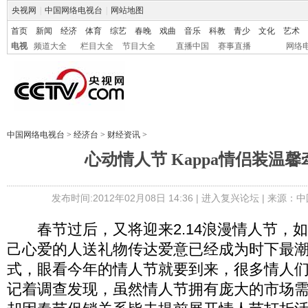
央视网
|
中国网络电视台
|
网站地图
首页
新闻
经济
体育
综艺
春晚
戏曲
音乐
科教
青少
文化
艺术
电视
频道大全
栏目大全
节目大全
直播中国
赛事直播
网络
中国网络电视台
>
经济台
>
财经资讯
>
心动情人节 Kappa情侣装温
发布时间:2012年02月08日 14:36 |
进入复兴论坛
| 来源：中
春节过后，又将迎来2.14浪漫情人节，
己心爱的人送礼物传达爱意已经成为时下最
式，眼看今年的情人节就要到来，很多情人
记着调查发现，虽然情人节拥有庞大的市场