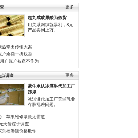
调查
更多
超九成玻尿酸为假货
用关系网织就暴利，8元
产品卖到上万。
素热牵出传销大案
账户余额一折贱卖
店用户账户被盗不作为
热点调查
更多
蒙牛承认冰淇淋代加工厂
违规
冰淇淋代加工厂天辅乳业
存脏乱差问题。
协：苹果维修条款太霸道
0元天价粽子调查
家乐福涉嫌价格欺诈