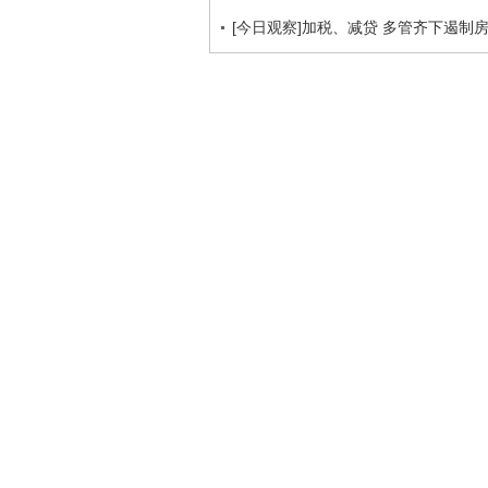
[今日观察]加税、减贷 多管齐下遏制房价(2