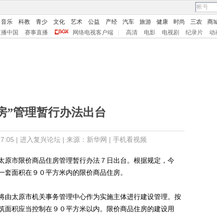
音乐
科教
青少
文化
艺术
公益
产经
汽车
旅游
健康
时尚
三农
商
直播中国
赛事直播
网络电视客户端
|
高清
电影
电视剧
纪录片
动
价房”管理暂行办法出台
:05 |
进入复兴论坛
| 来源：新华网 |
手机看视频
原市限价商品住房管理暂行办法７日出台。根据规定，今
一套面积在９０平方米内的限价商品住房。
由太原市机关事务管理中心作为实施主体进行建设管理。按
筑面积应当控制在９０平方米以内。限价商品住房的建设用