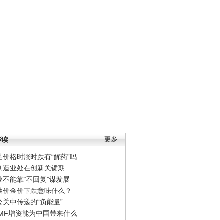
解读
更多
品价格时涨时跌有“解药”吗
制造业处在创新关键期
业不能靠“不回复”谋发展
油价金价下跌意味什么？
公关中传递的“负能量”
IMF增资能为中国带来什么