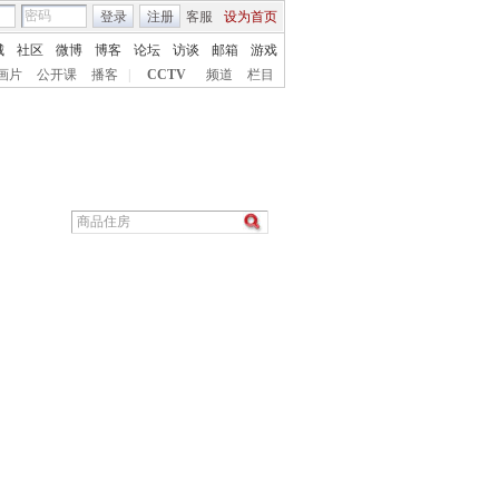
登录
注册
客服
设为首页
城
社区
微博
博客
论坛
访谈
邮箱
游戏
画片
公开课
播客
|
CCTV
频道
栏目