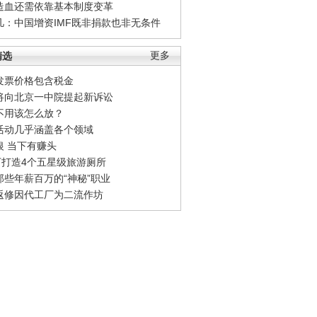
造血还需依靠基本制度变革
凡：中国增资IMF既非捐款也非无条件
精选
更多
发票价格包含税金
将向北京一中院提起新诉讼
不用该怎么放？
活动几乎涵盖各个领域
银 当下有赚头
0万打造4个五星级旅游厕所
那些年薪百万的“神秘”职业
返修因代工厂为二流作坊