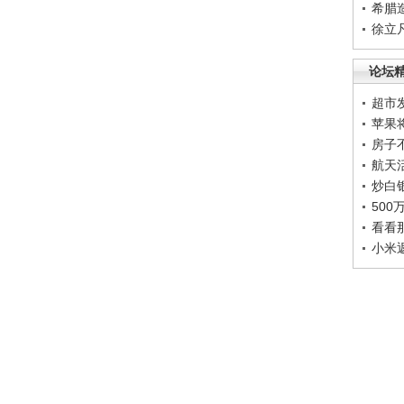
希腊
徐立
论坛
超市
苹果
房子
航天
炒白
50
看看
小米