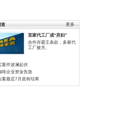
调查
更多
宜家代工厂成“弃妇”
合作存霸王条款，多家代
工厂被关。
宝案件波澜起伏
咖啡企业资金告急
吉案最迟7月底有结果