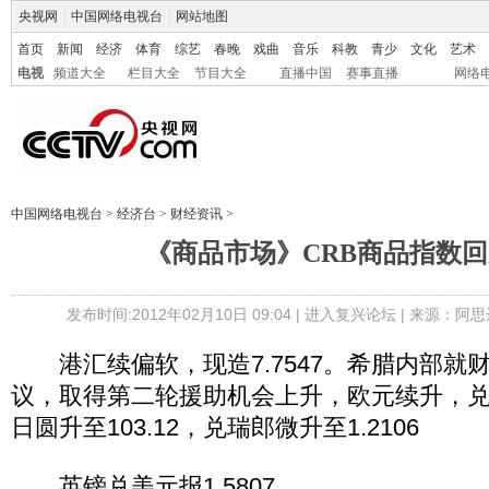
央视网
|
中国网络电视台
|
网站地图
首页
新闻
经济
体育
综艺
春晚
戏曲
音乐
科教
青少
文化
艺术
电视
频道大全
栏目大全
节目大全
直播中国
赛事直播
网络
中国网络电视台
>
经济台
>
财经资讯
>
《商品市场》CRB商品指数回升
发布时间:2012年02月10日 09:04 |
进入复兴论坛
| 来源：阿思
港汇续偏软，现造7.7547。希腊内部就
议，取得第二轮援助机会上升，欧元续升，兑美元
日圆升至103.12，兑瑞郎微升至1.2106
英镑兑美元报1.5807