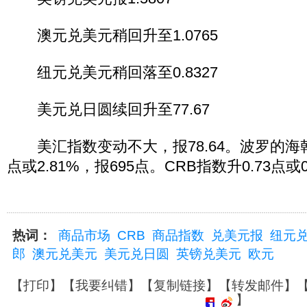
澳元兑美元稍回升至1.0765
纽元兑美元稍回落至0.8327
美元兑日圆续回升至77.67
美汇指数变动不大，报78.64。波罗的海
点或2.81%，报695点。CRB指数升0.73点或0
热词：
商品市场
CRB
商品指数
兑美元报
纽元
郎
澳元兑美元
美元兑日圆
英镑兑美元
欧元
【
打印
】【
我要纠错
】【
复制链接
】【
转发邮件
】
】