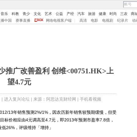
音乐
科教
青少
文化
艺术
公益
产经
汽车
旅游
健康
时尚
三农
商
直播中国
赛事直播
网络电视客户端
|
高清
电影
电视剧
纪录片
动
广改善盈利 创维<00751.HK>上
望4.7元
 |
进入复兴论坛
| 来源：阿思达克财经网 |
手机看视频
012/13年销售预测2%/1%，因农历新年销售较预期缓慢，但受
目标价相应由4元调高至4.7元，即2013年预测市盈率7.8倍，
同业低26%，评级维持「增持」