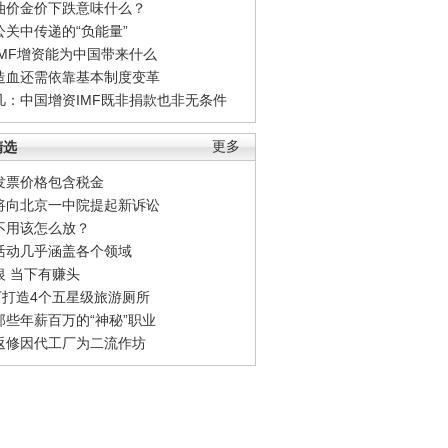
油价金价下跌意味什么？
公关中传递的“负能量”
IMF增资能为中国带来什么
造血还需依靠基本制度变革
凡：中国增资IMF既非捐款也非无条件
精选
更多
发票价格包含税金
将向北京一中院提起新诉讼
不用该怎么放？
活动几乎涵盖各个领域
银 当下有赚头
0万打造4个五星级旅游厕所
那些年薪百万的“神秘”职业
返修因代工厂为二流作坊