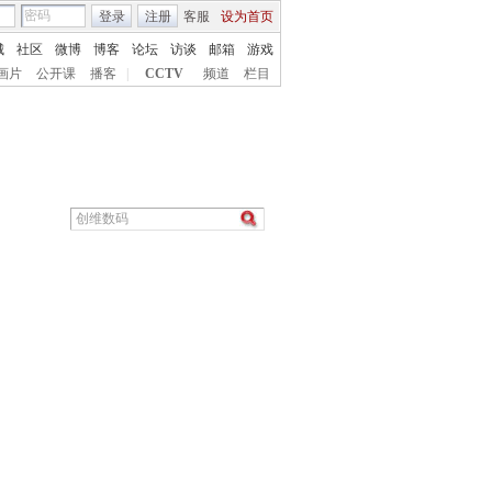
登录
注册
客服
设为首页
城
社区
微博
博客
论坛
访谈
邮箱
游戏
画片
公开课
播客
|
CCTV
频道
栏目