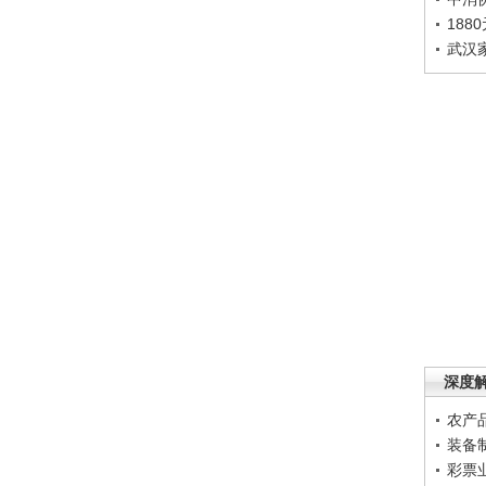
188
武汉
深度
农产
装备
彩票