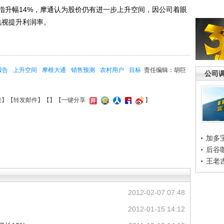
升幅14%，摩通认为股价仍有进一步上升空间，因公司着眼
电视提升利润率。
报告
上升空间
摩根大通
销售预测
农村用户
目标
责任编辑：胡巨
公司
接
】【
转发邮件
】【
】
【一键分享
】
加多
后谷
王老
2012-02-07 07:48
2012-01-15 14:12