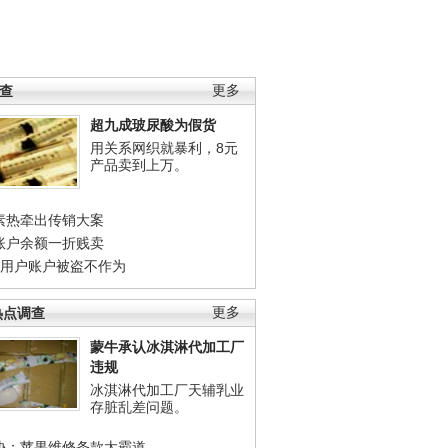
调查
更多
超九成玻尿酸为假货
用关系网织就暴利，8元
产品卖到上万。
素热牵出传销大案
账户余额一折贱卖
店用户账户被盗不作为
热点调查
更多
蒙牛承认冰淇淋代加工厂
违规
冰淇淋代加工厂天辅乳业
存脏乱差问题。
协：苹果维修条款太霸道