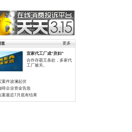
调查
更多
宜家代工厂成“弃妇”
合作存霸王条款，多家代
工厂被关。
宝案件波澜起伏
咖啡企业资金告急
吉案最迟7月底有结果