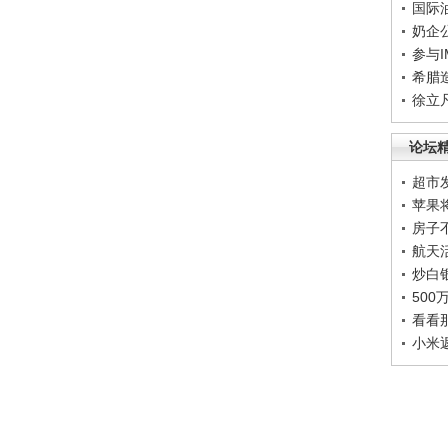
国际
奶企
参与
希腊
徐立
论坛
超市
苹果
房子
航天
炒白
50
看看
小米