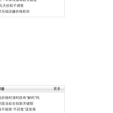
0元天价粽子调查
家乐福涉嫌价格欺诈
解读
更多
品价格时涨时跌有“解药”吗
制造业处在创新关键期
业不能靠“不回复”谋发展