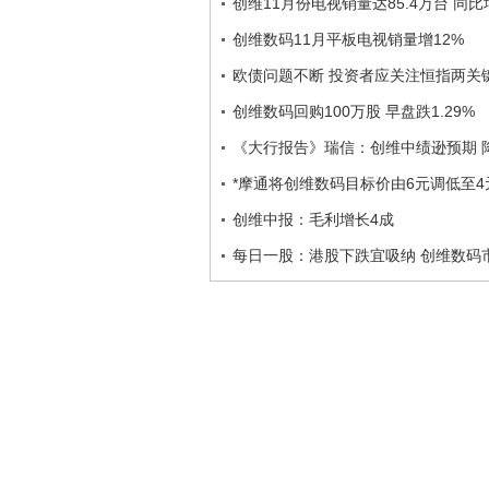
创维11月份电视销量达85.4万台 同比
创维数码11月平板电视销量增12%
欧债问题不断 投资者应关注恒指两关
创维数码回购100万股 早盘跌1.29%
《大行报告》瑞信：创维中绩逊预期 降
*摩通将创维数码目标价由6元调低至4
创维中报：毛利增长4成
每日一股：港股下跌宜吸纳 创维数码