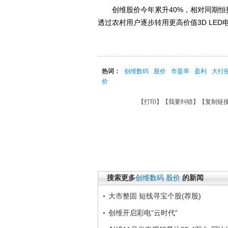
创维股价今年累升40%，相对同期恒指
透过农村用户逐步转用更高价值3D LED
热词：
创维数码
股价
市盈率
盈利
大行
价
【
打印
】【
我要纠错
】【
复制链
搜索更多
创维数码
股价
的新闻
大市整固 短线寻宝个股(荐股)
创维开启彩电“云时代”