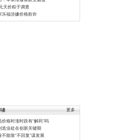
0元天价粽子调查
家乐福涉嫌价格欺诈
解读
更多
品价格时涨时跌有“解药”吗
制造业处在创新关键期
业不能靠“不回复”谋发展