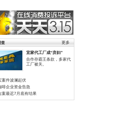
调查
更多
宜家代工厂成“弃妇”
合作存霸王条款，多家代
工厂被关。
宝案件波澜起伏
咖啡企业资金告急
吉案最迟7月底有结果