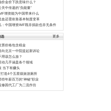
油价金价下跌意味什么？
公关中传递的“负能量”
IMF增资能为中国带来什么
造血还需依靠基本制度变革
凡：中国增资IMF既非捐款也非无条件
精选
更多
发票价格包含税金
将向北京一中院提起新诉讼
不用该怎么放？
活动几乎涵盖各个领域
银 当下有赚头
0万打造4个五星级旅游厕所
那些年薪百万的“神秘”职业
返修因代工厂为二流作坊