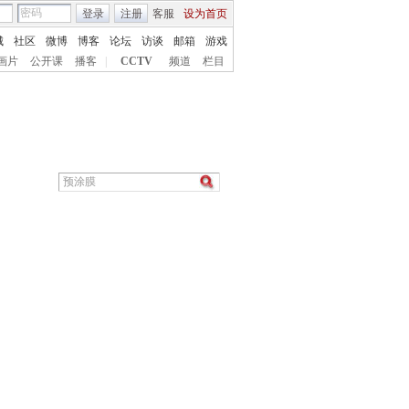
登录
注册
客服
设为首页
城
社区
微博
博客
论坛
访谈
邮箱
游戏
画片
公开课
播客
|
CCTV
频道
栏目