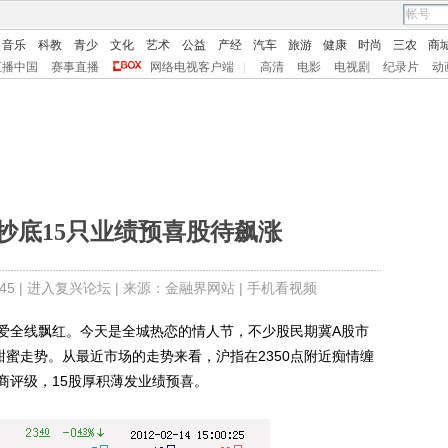
音乐
科教
青少
文化
艺术
公益
产经
汽车
旅游
健康
时尚
三农
商
直播中国
赛事直播
网络电视客户端
|
高清
电影
电视剧
纪录片
动
抄底15只业绩预喜股待飙涨
5 |
进入复兴论坛
| 来源：金融界网站 |
手机看视频
爱全线飘红。今天是全城热恋的情人节，不少股民期冀A股市
甜蜜走势。从最近市场的走势来看，沪指在2350点附近痴情缠
商评级，15股厚积薄发业绩预喜。