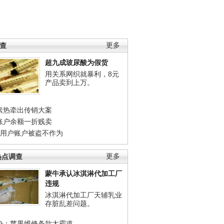
调查
更多
超九成玻尿酸为假货
用关系网织就暴利，8元
产品卖到上万。
素热牵出传销大案
账户余额一折贱卖
店用户账户被盗不作为
热点调查
更多
蒙牛承认冰淇淋代加工厂
违规
冰淇淋代加工厂天辅乳业
存脏乱差问题。
协：苹果维修条款太霸道