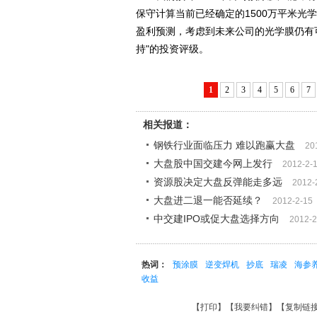
保守计算当前已经确定的1500万平米光学膜合同
盈利预测，考虑到未来公司的光学膜仍有
持"的投资评级。
1
2
3
4
5
6
7
相关报道：
钢铁行业面临压力 难以跑赢大盘
20
大盘股中国交建今网上发行
2012-2-
资源股决定大盘反弹能走多远
2012-
大盘进二退一能否延续？
2012-2-15
中交建IPO或促大盘选择方向
2012-2
热词：
预涂膜
逆变焊机
抄底
瑞凌
海参
收益
【
打印
】【
我要纠错
】【
复制链