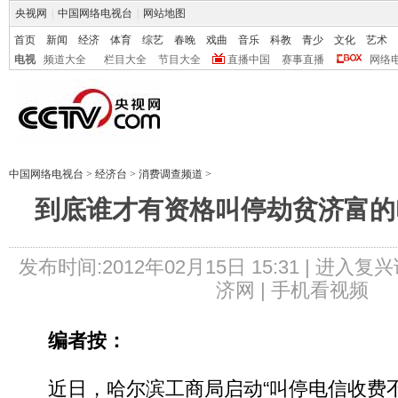
央视网
|
中国网络电视台
|
网站地图
首页
新闻
经济
体育
综艺
春晚
戏曲
音乐
科教
青少
文化
艺术
电视
频道大全
栏目大全
节目大全
直播中国
赛事直播
网络
中国网络电视台
>
经济台
>
消费调查频道
>
到底谁才有资格叫停劫贫济富的
发布时间:2012年02月15日 15:31 |
进入复兴
济网 |
手机看视频
编者按：
近日，哈尔滨工商局启动“叫停电信收费不