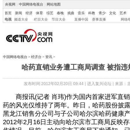
央视网
|
中国网络电视台
|
网站地图
首页
新闻
经济
体育
综艺
春晚
戏曲
音乐
科教
青少
文化
艺术
电视
频道大全
栏目大全
节目大全
直播中国
赛事直播
网络
中国网络电视台
>
经济台
>
资讯
>
哈药直销业务遭工商局调查 被指违
发布时间:2012年02月20日 09:44 |
进入复兴论坛
| 来源：
商报讯(记者 肖玮)作为国内首家进军直
药的风光仅维持了两年。昨日，哈药股份披
黑龙江销售分公司与子公司哈尔滨哈药健康
2012年2月16日主动向哈尔滨市工商局反映