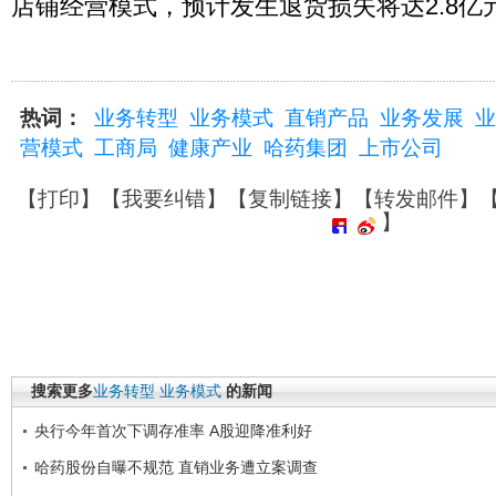
店铺经营模式，预计发生退货损失将达2.8亿
热词：
业务转型
业务模式
直销产品
业务发展
业
营模式
工商局
健康产业
哈药集团
上市公司
【
打印
】【
我要纠错
】【
复制链接
】【
转发邮件
】
】
搜索更多
业务转型
业务模式
的新闻
央行今年首次下调存准率 A股迎降准利好
哈药股份自曝不规范 直销业务遭立案调查