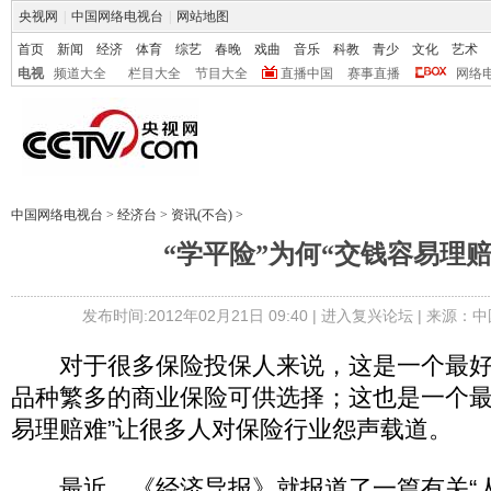
央视网
|
中国网络电视台
|
网站地图
首页
新闻
经济
体育
综艺
春晚
戏曲
音乐
科教
青少
文化
艺术
电视
频道大全
栏目大全
节目大全
直播中国
赛事直播
网络
中国网络电视台
>
经济台
>
资讯(不合)
>
“学平险”为何“交钱容易理赔
发布时间:2012年02月21日 09:40 |
进入复兴论坛
| 来源：中
对于很多保险投保人来说，这是一个最好
品种繁多的商业保险可供选择；这也是一个最
易理赔难”让很多人对保险行业怨声载道。
最近，《经济导报》就报道了一篇有关“人