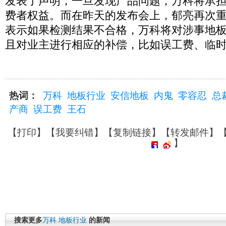
发表了声明，一旦发现产品问题，万科将承
费者权益。而在昨天的发布会上，郁亮再次
表示如果检测结果不合格，万科将对涉事地
且对业主进行相应的补偿，比如误工费、临
热词：
万科
地板行业
安信地板
内鬼
零容忍
总
产商
误工费
王石
【
打印
】【
我要纠错
】【
复制链接
】【
转发邮件
】
】
搜索更多
万科
地板行业
的新闻