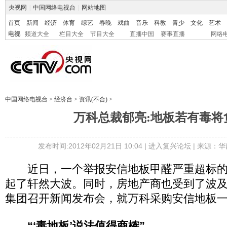
央视网
|
中国网络电视台
|
网站地图
首页
新闻
经济
体育
综艺
春晚
戏曲
音乐
科教
青少
文化
艺术
电视
频道大全
栏目大全
节目大全
直播中国
赛事直播
网络
中国网络电视台
>
经济台
>
资讯(不合)
>
万科总裁郁亮:地板若有毒将
发布时间:2012年02月21日 10:04 |
进入复兴论坛
| 来源：华
近日，一个举报安信地板甲醛严重超标的
起了轩然大波。同时，房地产商也受到了波
集团召开新闻发布会，就万科采购安信地板
“‘毒地板’说法值得商榷”