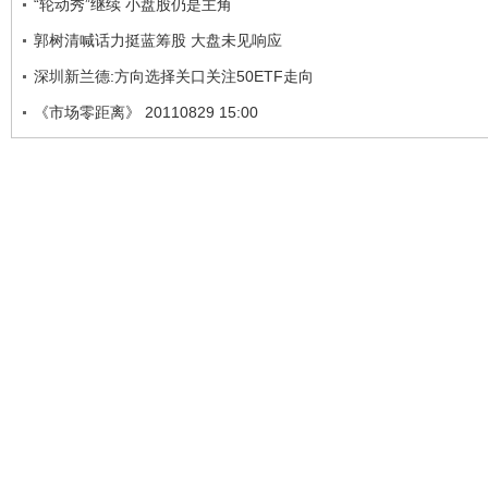
“轮动秀”继续 小盘股仍是主角
郭树清喊话力挺蓝筹股 大盘未见响应
深圳新兰德:方向选择关口关注50ETF走向
《市场零距离》 20110829 15:00