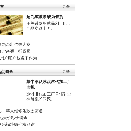
调查
更多
超九成玻尿酸为假货
用关系网织就暴利，8元
产品卖到上万。
素热牵出传销大案
账户余额一折贱卖
店用户账户被盗不作为
热点调查
更多
蒙牛承认冰淇淋代加工厂
违规
冰淇淋代加工厂天辅乳业
存脏乱差问题。
协：苹果维修条款太霸道
0元天价粽子调查
家乐福涉嫌价格欺诈