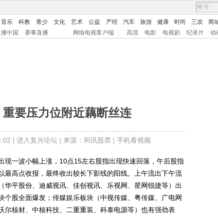
音乐
科教
青少
文化
艺术
公益
产经
汽车
旅游
健康
时尚
三农
商
直播中国
赛事直播
网络电视客户端
|
高清
电影
电视剧
纪录片
动
 重要压力位附近藕断丝连
02 |
进入复兴论坛
| 来源：和讯股票 |
手机看视频
一波小幅上涨，10点15左右股指出现快速回落，午后股指
以最高点收报，最终收出较长下影线的阳线。上午流出下午流
（华平股份、迪威视讯、佳创视讯、乐视网、星网锐捷等）出
块个股全面爆发；传媒娱乐板块（中视传媒、粤传媒、广电网
沃尔核材、中核科技、二重重装、科泰电源等）也有强劲表