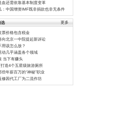
造血还需依靠基本制度变革
凡：中国增资IMF既非捐款也非无条件
精选
更多
发票价格包含税金
将向北京一中院提起新诉讼
不用该怎么放？
活动几乎涵盖各个领域
银 当下有赚头
0万打造4个五星级旅游厕所
那些年薪百万的“神秘”职业
返修因代工厂为二流作坊