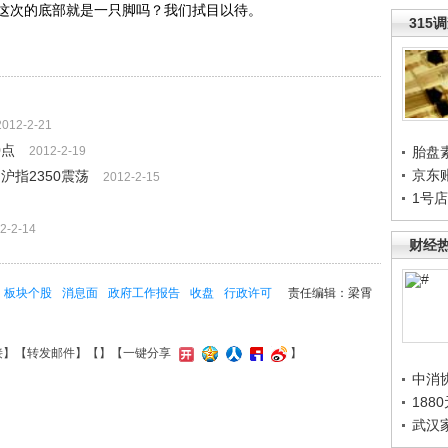
道这次的底部就是一只脚吗？我们拭目以待。
315
2012-2-21
0点
2012-2-19
胎盘
京东
沪指2350震荡
2012-2-15
1号
2-2-14
财经
板块个股
消息面
政府工作报告
收盘
行政许可
责任编辑：梁霄
接
】【
转发邮件
】【
】
【一键分享
】
中消
188
武汉