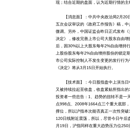
现；结合近期的盘面，认为近期行情的主
【消息面】：中共中央政治局2月20
五次会议审议的《政府工作报告》稿，中
微调。另外，中国证监会昨日正式发布《
决定》，修改完善上市公司大股东自由增
后，因30%以上大股东每年2%自由增持
上股份股东每年2%自由增持股份的锁定期
市公司实际控制人不发生变更的发行行为
《决定》将从3月15日开始执行。
【技术面】：今日股指盘中上演当日中
又被持续拉起至收盘，收盘紧贴所指出的
投资者一些忠告：1、趋势的扭转不是一天两
点998点、2008年1664点三个重大底
撑位，所以沪指本次能否真正一次性突破
120日线附近震荡，所以，尽管今日午后盘
月19日，沪指同样在重大趋势压力位25