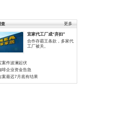
调查
更多
宜家代工厂成“弃妇”
合作存霸王条款，多家代
工厂被关。
宝案件波澜起伏
咖啡企业资金告急
吉案最迟7月底有结果