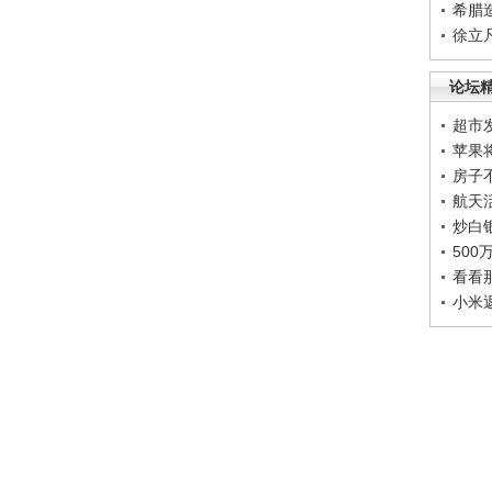
希腊
徐立
论坛
超市
苹果
房子
航天
炒白
50
看看
小米