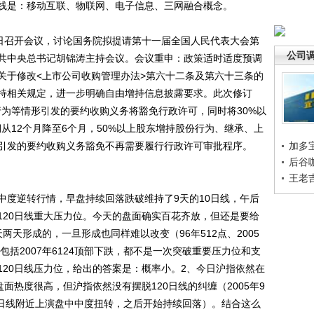
线是：移动互联、物联网、电子信息、三网融合概念。
日召开会议，讨论国务院拟提请第十一届全国人民代表大会第
公司
共中央总书记胡锦涛主持会议。会议重申：政策适时适度预调
关于修改<上市公司收购管理办法>第六十二条及第六十三条的
持相关规定，进一步明确自由增持信息披露要求。此次修订
行为等情形引发的要约收购义务将豁免行政许可，同时将30%以
从12个月降至6个月，50%以上股东增持股份行为、继承、上
引发的要约收购义务豁免不再需要履行行政许可审批程序。
加多
后谷
王老
度逆转行情，早盘持续回落跌破维持了9天的10日线，午后
120日线重大压力位。今天的盘面确实百花齐放，但还是要给
天形成的，一旦形成也同样难以改变（96年512点、2005
部，包括2007年6124顶部下跌，都不是一次突破重要压力位和支
120日线压力位，给出的答案是：概率小。2、今日沪指依然在
面热度很高，但沪指依然没有摆脱120日线的纠缠（2005年9
0日线附近上演盘中中度扭转，之后开始持续回落）。结合这么