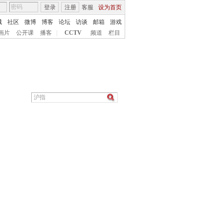
登录
注册
客服
设为首页
城
社区
微博
博客
论坛
访谈
邮箱
游戏
画片
公开课
播客
|
CCTV
频道
栏目