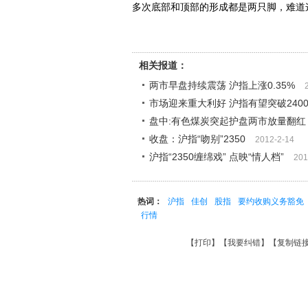
多次底部和顶部的形成都是两只脚，难
相关报道：
两市早盘持续震荡 沪指上涨0.35%
市场迎来重大利好 沪指有望突破240
盘中:有色煤炭突起护盘两市放量翻红 
收盘：沪指“吻别”2350
2012-2-14
沪指“2350缠绵戏” 点映“情人档”
201
热词：
沪指
佳创
股指
要约收购义务豁免
行情
【
打印
】【
我要纠错
】【
复制链