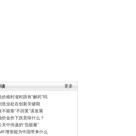
解读
更多
品价格时涨时跌有“解药”吗
制造业处在创新关键期
业不能靠“不回复”谋发展
油价金价下跌意味什么？
公关中传递的“负能量”
IMF增资能为中国带来什么