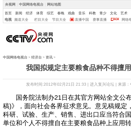
央视网
|
中国网络电视台
|
网站地图
首页
新闻
经济
体育
综艺
春晚
戏曲
音乐
科教
青少
文化
艺术
电视
频道大全
栏目大全
节目大全
直播中国
赛事直播
网络
中国网络电视台
>
经济台
>
资讯
>
我国拟规定主要粮食品种不得擅
发布时间:2012年02月21日 21:33 |
进入复兴论坛
| 来源：
国务院法制办21日在其官方网站全文公布
稿)》，面向社会各界征求意见。意见稿规定
科研、试验、生产、销售、进出口应当符合
单位和个人不得擅自在主要粮食品种上应用