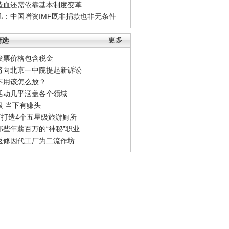
造血还需依靠基本制度变革
凡：中国增资IMF既非捐款也非无条件
精选
更多
发票价格包含税金
将向北京一中院提起新诉讼
不用该怎么放？
活动几乎涵盖各个领域
银 当下有赚头
0万打造4个五星级旅游厕所
那些年薪百万的“神秘”职业
返修因代工厂为二流作坊