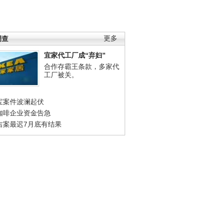
调查
更多
宜家代工厂成“弃妇”
合作存霸王条款，多家代
工厂被关。
宝案件波澜起伏
咖啡企业资金告急
吉案最迟7月底有结果