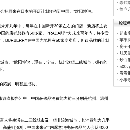
希腊
徐立
会把原来在日本的开店计划转移到中国。”欧阳坤说。
论坛
未来几年中，每年在中国新开30家左右的门店，新店将主要
中国的店铺总数有60多家。PRADA则计划未来两年内，将专卖
超市
苹果
年，BURBERRY在中国内地拥有50家专卖店，但该品牌的计划
房子
航天
炒白
城市。”欧阳坤说，现在，宁波、杭州这些二线城市，拥有的
50
下。
看看
小米
的拓展，明智且成功。
城市调查报告》中，中国奢侈品消费能力前三分别是杭州、温州
的富人将生活在二三线城市及一些非沿海城市，其消费能力几乎
高盛则预测，中国未来5年内愿意消费奢侈品的人会从4000