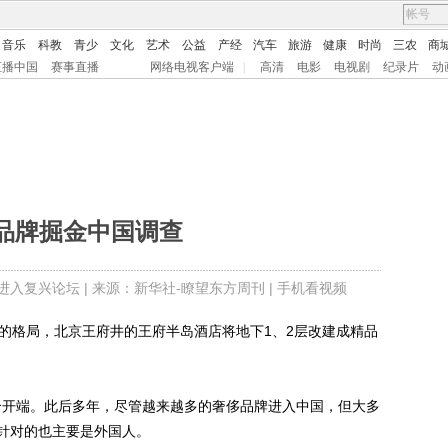
音乐
科教
青少
文化
艺术
公益
产经
汽车
旅游
健康
时尚
三农
商
直播中国
赛事直播
网络电视客户端
|
高清
电影
电视剧
纪录片
动
品牌掘金中国调查
进入复兴论坛
| 来源：新华社-瞭望东方周刊 |
手机看视频
格局，北京王府井的王府半岛酒店将地下1、2层改建成精品
个开端。此后多年，尽管越来越多的奢侈品牌进入中国，但大多
针对的也主要是外国人。