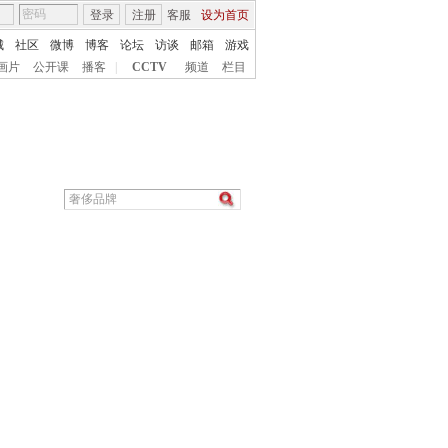
登录
注册
客服
设为首页
城
社区
微博
博客
论坛
访谈
邮箱
游戏
画片
公开课
播客
|
CCTV
频道
栏目