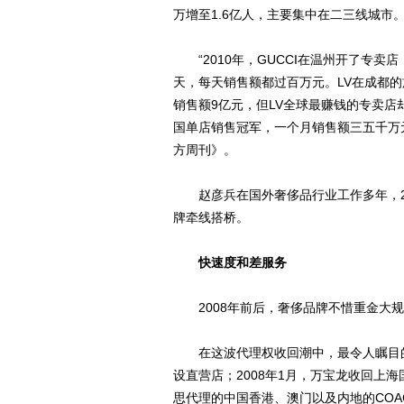
万增至1.6亿人，主要集中在二三线城市
“2010年，GUCCI在温州开了专卖
天，每天销售额都过百万元。LV在成都的
销售额9亿元，但LV全球最赚钱的专卖
国单店销售冠军，一个月销售额三五千万
方周刊》。
赵彦兵在国外奢侈品行业工作多年，20
牌牵线搭桥。
快速度和差服务
2008年前后，奢侈品牌不惜重金大规
在这波代理权收回潮中，最令人瞩目的事
设直营店；2008年1月，万宝龙收回上
思代理的中国香港、澳门以及内地的CO