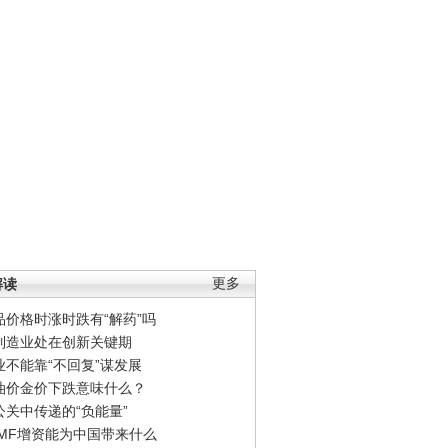
解读
更多
品价格时涨时跌有“解药”吗
制造业处在创新关键期
业不能靠“不回复”谋发展
油价金价下跌意味什么？
公关中传递的“负能量”
IMF增资能为中国带来什么