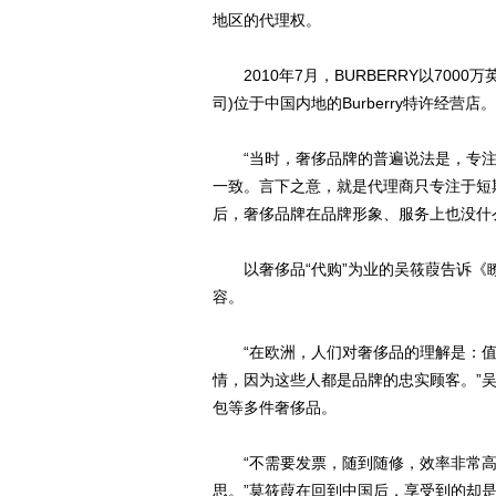
地区的代理权。
2010年7月，BURBERRY以7000万英
司)位于中国内地的Burberry特许经营店。
“当时，奢侈品牌的普遍说法是，专注
一致。言下之意，就是代理商只专注于短
后，奢侈品牌在品牌形象、服务上也没什
以奢侈品“代购”为业的吴筱葭告诉《瞭
容。
“在欧洲，人们对奢侈品的理解是：值
情，因为这些人都是品牌的忠实顾客。”
包等多件奢侈品。
“不需要发票，随到随修，效率非常高
思。”莫筱葭在回到中国后，享受到的却是