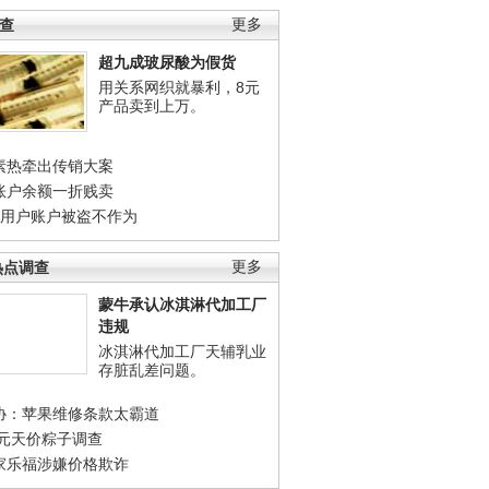
调查
更多
超九成玻尿酸为假货
用关系网织就暴利，8元
产品卖到上万。
素热牵出传销大案
账户余额一折贱卖
店用户账户被盗不作为
热点调查
更多
蒙牛承认冰淇淋代加工厂
违规
冰淇淋代加工厂天辅乳业
存脏乱差问题。
协：苹果维修条款太霸道
0元天价粽子调查
家乐福涉嫌价格欺诈