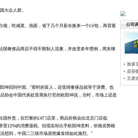
国大众人群。
公司
领，吃咸菜、泡面，省下几个月薪水换来一个LV包，再背着
国奢侈品商店不得不限制人流量，并改变多年惯例，周末继
加多
后谷
王老
阳坤回到中国。“那时的富人，还觉得奢侈品就等于浪费。也
侈品协会中国代表处首席执行官的欧阳坤说，当时，市场上还是
国外贵，在巴黎的LV门店里，商品价格会比北京门店低
以享受12%的消费退税。但现实却出乎欧阳坤意料，价格劣势根
都没想到，中国二三线市场居然爆发得如此激烈。”