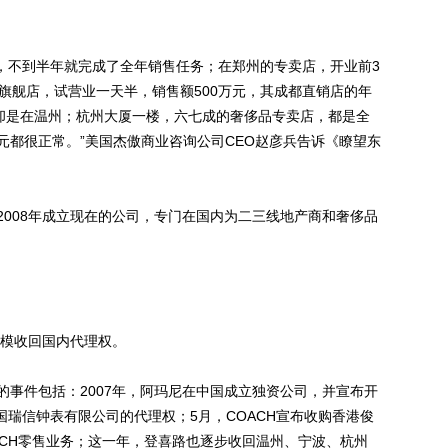
。
店，不到半年就完成了全年销售任务；在郑州的专卖店，开业前3
旗舰店，试营业一天半，销售额500万元，其成都直销店的年
店却是在温州；杭州大厦一楼，六七成的奢侈品专卖店，都是全
元都很正常。”美国杰傲商业咨询公司CEO赵彦兵告诉《瞭望东
08年成立现在的公司，专门在国内为二三线地产商和奢侈品
模收回国内代理权。
件包括：2007年，阿玛尼在中国成立独资公司，并宣布开
海国瑞信钟表有限公司的代理权；5月，COACH宣布收购香港俊
ACH零售业务；这一年，登喜路也逐步收回温州、宁波、杭州