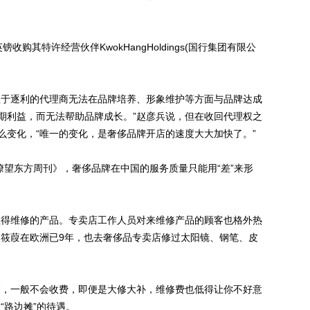
镑收购其特许经营伙伴KwokHangHoldings(国行集团有限公
于逐利的代理商无法在品牌培养、形象维护等方面与品牌达成
期利益，而无法帮助品牌成长。”赵彦兵说，但在收回代理权之
么变化，“唯一的变化，是奢侈品牌开店的速度大大加快了。”
望东方周刊》，奢侈品牌在中国的服务质量只能用“差”来形
得维修的产品。专卖店工作人员对来维修产品的顾客也格外热
吴筱葭在欧洲已9年，也去奢侈品专卖店修过太阳镜、钢笔、皮
，一般不会收费，即便是大修大补，维修费也低得让你不好意
“路边摊”的待遇。