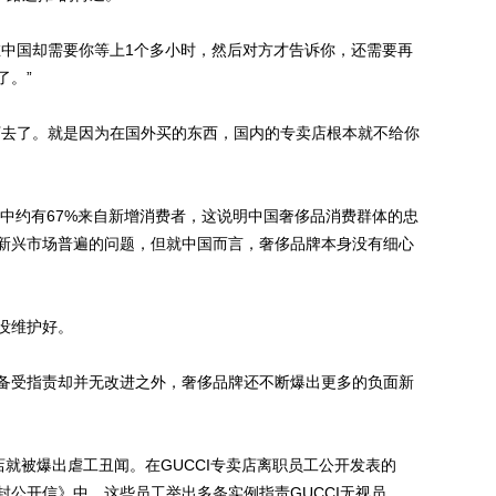
中国却需要你等上1个多小时，然后对方才告诉你，还需要再
了。”
去了。就是因为在国外买的东西，国内的专卖店根本就不给你
中约有67%来自新增消费者，这说明中国奢侈品消费群体的忠
新兴市场普遍的问题，但就中国而言，奢侈品牌本身没有细心
没维护好。
受指责却并无改进之外，奢侈品牌还不断爆出更多的负面新
店就被爆出虐工丑闻。在GUCCI专卖店离职员工公开发表的
公开信》中，这些员工举出多条实例指责GUCCI无视员