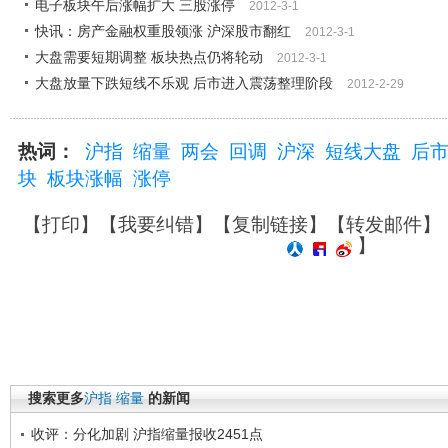
电子板块午后涨幅扩大 三股涨停
2012-3-1
快讯：房产金融权重股领涨 沪深股市翻红
2012-3-1
大盘需要短期调整 板块热点仍将轮动
2012-3-1
大盘放量下跌短线不乐观 后市进入震荡整理阶段
2012-2-29
热词：
沪指
缩量
两会
回调
沪深
短线大盘
后
块
板块涨幅
涨停
【
打印
】【
我要纠错
】【
复制链接
】【
转发邮件
】
】
搜索更多
沪指
缩量
的新闻
收评：分化加剧 沪指缩量报收2451点