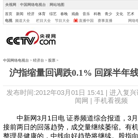
央视网
|
中国网络电视台
|
网站地图
首页
新闻
经济
体育
综艺
春晚
戏曲
音乐
科教
青少
文化
艺术
电视
频道大全
栏目大全
节目大全
直播中国
赛事直播
网络
中国网络电视台
>
经济台
>
股票
>
沪指缩量回调跌0.1% 回踩半年线
发布时间:2012年03月01日 15:41 |
进入复兴
闻网 |
手机看视频
中新网3月1日电 证券频道综合报道，3
接前两日的回落趋势，成交量继续萎缩。有
整理是健康的，中线向好趋势将继续。股指向