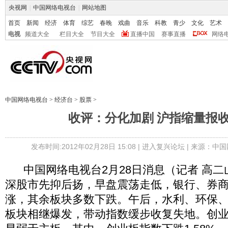
央视网
|
中国网络电视台
|
网站地图
首页
新闻
经济
体育
综艺
春晚
戏曲
音乐
科教
青少
文化
艺术
电视
频道大全
栏目大全
节目大全
直播中国
赛事直播
网络
中国网络电视台
>
经济台
>
股票
>
收评：分化加剧 沪指缩量报收2
发布时间:2012年02月28日 15:08 |
进入复兴论坛
| 来源：中国
中国网络电视台2月28日消息（记者 高二
深股市先抑后扬，早盘震荡走低，银行、券
涨，其余板块多数下跌。午后，水利、环保
板块相继爆发，带动指数缓步收复失地。创