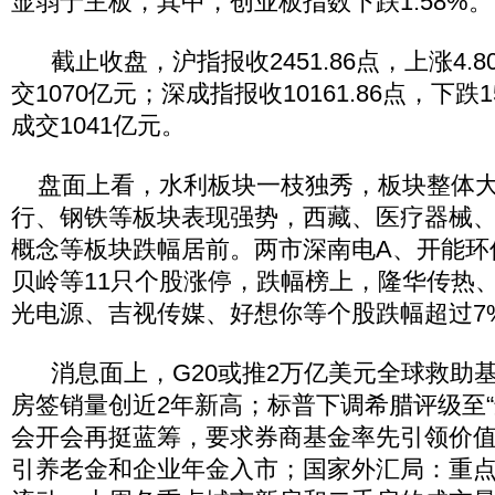
显弱于主板，其中，创业板指数下跌1.58%。
截止收盘，沪指报收2451.86点，上涨4.80
交1070亿元；深成指报收10161.86点，下跌15
成交1041亿元。
盘面上看，水利板块一枝独秀，板块整体大
行、钢铁等板块表现强势，西藏、医疗器械
概念等板块跌幅居前。两市深南电A、开能环
贝岭等11只个股涨停，跌幅榜上，隆华传热
光电源、吉视传媒、好想你等个股跌幅超过7
消息面上，G20或推2万亿美元全球救助基
房签销量创近2年新高；标普下调希腊评级至“
会开会再挺蓝筹，要求券商基金率先引领价
引养老金和企业年金入市；国家外汇局：重