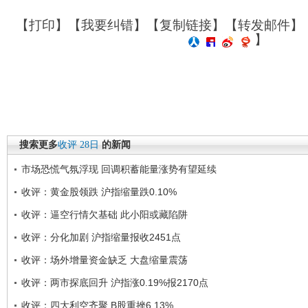
【
打印
】【
我要纠错
】【
复制链接
】【
转发邮件
】
】
搜索更多
收评
28日
的新闻
市场恐慌气氛浮现 回调积蓄能量涨势有望延续
收评：黄金股领跌 沪指缩量跌0.10%
收评：逼空行情欠基础 此小阳或藏陷阱
收评：分化加剧 沪指缩量报收2451点
收评：场外增量资金缺乏 大盘缩量震荡
收评：两市探底回升 沪指涨0.19%报2170点
收评：四大利空齐聚 B股重挫6.13%