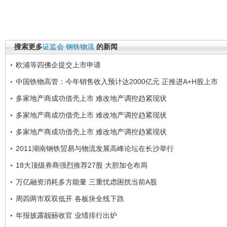
搜索更多
证监会
钢铁物流
的新闻
欧浦等四佛企提交上市申请
中国铁物高管：今年销售收入预计达2000亿元 正推进A+H股上市
多家地产商成功借壳上市 难改地产调控趋紧现状
多家地产商成功借壳上市 难改地产调控趋紧现状
多家地产商成功借壳上市 难改地产调控趋紧现状
2011湖南钢铁贸易与物流发展高峰论坛在长沙举行
18大顶级券商强烈推荐27股 大胆加仓布局
万亿融资消耗多方能量 三重忧虑困扰当前A股
周四两市双双低开 各板块全线下跌
年报披露靓丽收官 业绩排行出炉