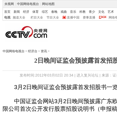
央视网
|
中国网络电视台
|
网站地图
首页
新闻
经济
体育
综艺
春晚
戏曲
音乐
科教
青少
文化
艺术
电视
频道大全
栏目大全
节目大全
直播中国
赛事直播
网络
中国网络电视台
>
经济台
>
资讯
>
2日晚间证监会预披露首发招
发布时间:2012年03月02日 20:34 |
进入复兴论坛
| 来源：证
3月2日晚间证监会预披露首发招股书一
中国证监会网站3月2日晚间预披露广东欧
限公司首次公开发行股票招股说明书（申报