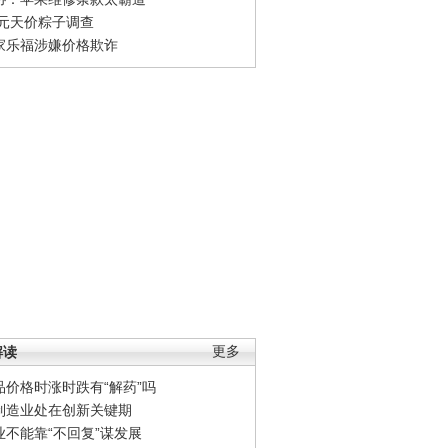
0元天价粽子调查
家乐福涉嫌价格欺诈
解读
更多
品价格时涨时跌有“解药”吗
制造业处在创新关键期
业不能靠“不回复”谋发展