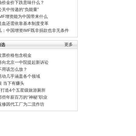
油价金价下跌意味什么？
公关中传递的“负能量”
IMF增资能为中国带来什么
造血还需依靠基本制度变革
凡：中国增资IMF既非捐款也非无条件
精选
更多
发票价格包含税金
将向北京一中院提起新诉讼
不用该怎么放？
活动几乎涵盖各个领域
银 当下有赚头
0万打造4个五星级旅游厕所
那些年薪百万的“神秘”职业
返修因代工厂为二流作坊