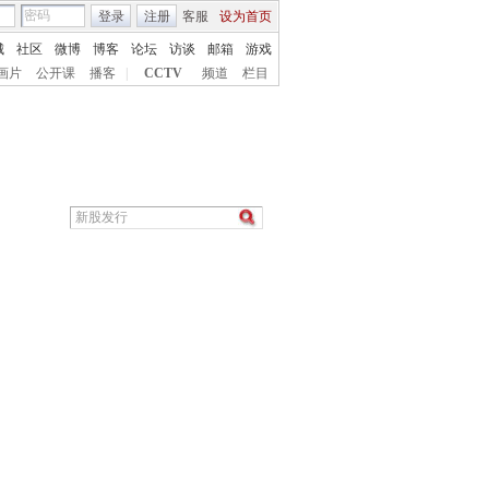
登录
注册
客服
设为首页
城
社区
微博
博客
论坛
访谈
邮箱
游戏
画片
公开课
播客
|
CCTV
频道
栏目