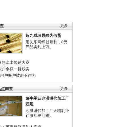
调查
更多
超九成玻尿酸为假货
用关系网织就暴利，8元
产品卖到上万。
素热牵出传销大案
账户余额一折贱卖
店用户账户被盗不作为
热点调查
更多
蒙牛承认冰淇淋代加工厂
违规
冰淇淋代加工厂天辅乳业
存脏乱差问题。
协：苹果维修条款太霸道