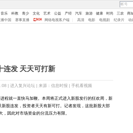
音乐
科教
青少
文化
艺术
公益
产经
汽车
旅游
健康
时尚
三农
商
直播中国
赛事直播
网络电视客户端
|
高清
电影
电视剧
纪录片
动
十连发 天天可打新
08 |
进入复兴论坛
| 来源：信息时报 |
手机看视频
进程就一直快马加鞭。本周将正式进入新股发行的狂欢周，新
0只新股连发，投资者天天有新可打。记者发现，这批新股大部
大，因此对市场资金的分流压力有限。