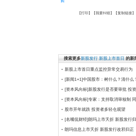
购
【
打印
】【
我要纠错
】【
复制链接
】
搜索更多
新股发行
新股上市首日
的新
新股上市首日重点监控异常交易行为
[新闻1+1]中国股市：树什么？清什么？(2
[资本风向标]新股发行是否要审批 投
[资本风向标]专家：支持取消审核制 
股市开年就跌 投资者多轻仓观望
[名嘴侃财经]朗玛上市夭折 新股发行
朗玛信息上市夭折 新股发行改邪归正