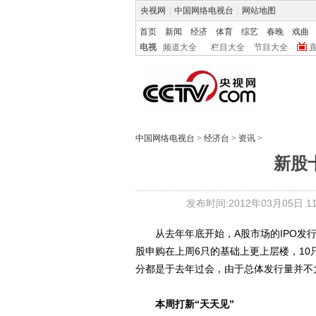
央视网
|
中国网络电视台
|
网站地图
首页
新闻
经济
体育
综艺
春晚
戏曲
电视
频道大全
栏目大全
节目大全
中国网络电视台
>
经济台
>
资讯
>
新股
发布时间:2012年03月05日 11:
从去年年底开始，A股市场的IPO发行
股申购在上周6只的基础上更上层楼，1
分都是于去年过会，由于总体发行量并不
本周打新“天天见”