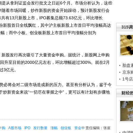
是从拿到证监会发行批文之日起6个月。市场分析认为，这些
伴随着市场回暖，炒作新股的资金开始躁动，预计新股发行会
有13只新股上市，IPO募集总额73.63亿元，环比增长
2月份新股首日全线飘红，其中沪主板新股上市首日平均涨幅高达
315
高涨幅；而中小板、创业板新股上市首日平均涨幅分别为
新股发行再次吸引了大量资金申购。据统计，新股网上申购
回升至目前的2000亿元左右，环比增幅超过300%。就在2月
胎盘
过3亿元。
京东
1号
势必将会对二级市场造成新的压力。甚至有分析认为，鉴于今
于炒新资金来说“一切尽在掌握之中”，更可以有计划有步骤地
财经
申购
A股市场
IPO
发行数量
涨幅
创业板
资金申
责任编辑：张崖
中消