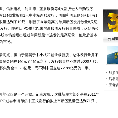
、信质电机、利亚德、蓝盾股份等4只新股进入申购程序；
有1只创业板和1只中小板新股发行；周四和周五则分别只有1
数量达到了10只，刷新了今年最高的单周新股发行数量8只纪
股发行。即使从IPO重启以来的新股周发行数量来看，达到两位
，A股市场曾经出现过单周新股12连发的最高纪录，但此后基本
公司
较为罕见。
高点，但由于都属于中小板和创业板新股，总体发行量并不
资金约在1亿元至4亿元之间，发行数量均不超过5000万股。
募集资金25.23亿元，尚不到中国交建72.89亿元的一半。
加多
后谷
王老
仅仅是一个开始。记者发现，这批新股大部分是在2011年
过IPO过会申请却仍未正式发行的拟上市新股数量已达到71只，
。