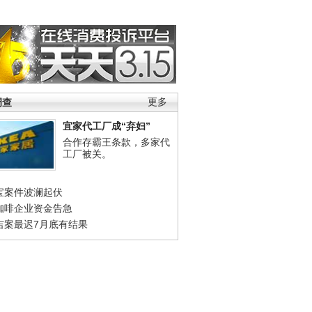
调查
更多
宜家代工厂成“弃妇”
合作存霸王条款，多家代
工厂被关。
宝案件波澜起伏
咖啡企业资金告急
吉案最迟7月底有结果