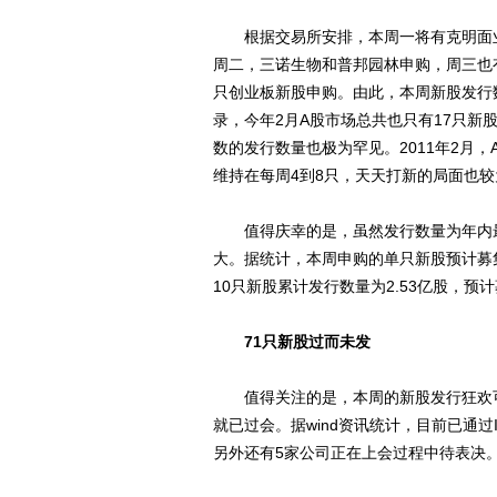
根据交易所安排，本周一将有克明面业
周二，三诺生物和普邦园林申购，周三也
只创业板新股申购。由此，本周新股发行
录，今年2月A股市场总共也只有17只新
数的发行数量也极为罕见。2011年2月
维持在每周4到8只，天天打新的局面也
值得庆幸的是，虽然发行数量为年内最
大。据统计，本周申购的单只新股预计募集
10只新股累计发行数量为2.53亿股，预计
71只新股过而未发
值得关注的是，本周的新股发行狂欢可能
就已过会。据wind资讯统计，目前已通
另外还有5家公司正在上会过程中待表决