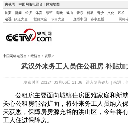
央视网
|
中国网络电视台
|
网站地图
首页
新闻
经济
体育
综艺
春晚
戏曲
音乐
科教
青少
文化
艺术
电视
频道大全
栏目大全
节目大全
直播中国
赛事直播
网络
中国网络电视台
>
经济台
>
资讯
>
武汉外来务工人员住公租房 补贴加
发布时间:2012年03月06日 11:36 |
进入复兴论坛
| 来源：
公租房主要面向城镇住房困难家庭和新就
关心公租房能否扩面，将外来务工人员纳入
天获悉，保障房房源充裕的洪山区，今年将
工人住进保障房。