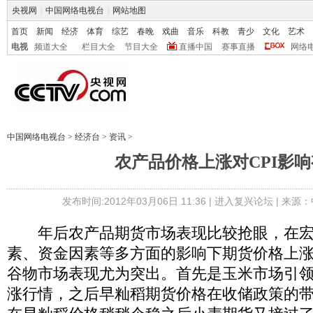
央视网
|
中国网络电视台
|
网站地图
首页
新闻
经济
体育
综艺
春晚
戏曲
音乐
科教
青少
文化
艺术
电视
频道大全
栏目大全
节目大全
直播中国
赛事直播
网络
中国网络电视台
>
经济台
>
资讯
>
农产品价格上涨对CPI影
发布时间:2012年03月06日 11:36 |
进入复兴论坛
| 来源：
年后农产品期货市场表现比较抢眼，在宏
素、资金因素等多方面的影响下期货价格上
谷物市场表现尤为突出。首先是玉米市场引
涨行情，之后早籼稻期货价格在收储政策的