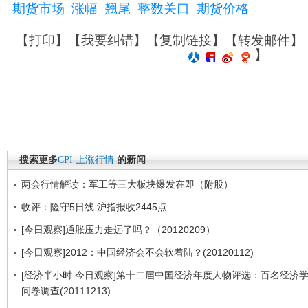
期货市场
涨幅
翘尾
整数关口
期货价格
【
打印
】【
我要纠错
】【
复制链接
】【
转发邮件
】
】
搜索更多
CPI
上涨行情
的新闻
两会行情解读：军工等三大板块爆发在即（附股）
收评：险守5日线 沪指报收2445点
[今日观察]通胀压力走远了吗？（20120209）
[今日观察]2012：中国经济会不会软着陆？(20120112)
[经济半小时 今日观察]第十二届中国经济年度人物评选：百名经济
问卷调查(20111213)